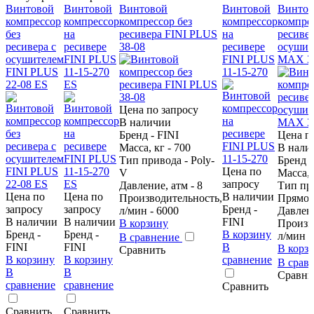
Винтовой
Винтовой
Винтовой
Винтовой
Винтов
компрессор
компрессор
компрессор без
компрессор
компрес
без
на
ресивера FINI PLUS
на
ресивер
ресивера с
ресивере
38-08
ресивере
осушит
осушителем
FINI PLUS
FINI PLUS
MAX 38
FINI PLUS
11-15-270
11-15-270
22-08 ES
ES
Цена по запросу
В наличии
Бренд - FINI
Цена п
Масса, кг - 700
В нали
Тип привода - Poly-
Бренд -
Цена по
V
Масса, 
запросу
Давление, атм - 8
Тип пр
Цена по
Цена по
В наличии
Производительность,
Прямо
запросу
запросу
Бренд -
л/мин - 6000
Давлени
В наличии
В наличии
FINI
В корзину
Произв
Бренд -
Бренд -
В корзину
л/мин -
В сравнение
FINI
FINI
В
В корз
Сравнить
В корзину
В корзину
сравнение
В срав
В
В
Сравни
сравнение
сравнение
Сравнить
Сравнить
Сравнить