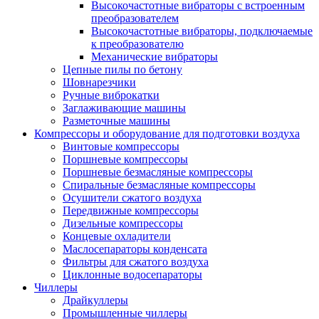
Высокочастотные вибраторы с встроенным
преобразователем
Высокочастотные вибраторы, подключаемые
к преобразователю
Механические вибраторы
Цепные пилы по бетону
Шовнарезчики
Ручные виброкатки
Заглаживающие машины
Разметочные машины
Компрессоры и оборудование для подготовки воздуха
Винтовые компрессоры
Поршневые компрессоры
Поршневые безмасляные компрессоры
Спиральные безмасляные компрессоры
Осушители сжатого воздуха
Передвижные компрессоры
Дизельные компрессоры
Концевые охладители
Маслосепараторы конденсата
Фильтры для сжатого воздуха
Циклонные водосепараторы
Чиллеры
Драйкуллеры
Промышленные чиллеры