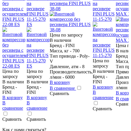
без
на
ресивера FINI PLUS
на
ресивер
ресивера с
ресивере
38-08
ресивере
осушит
осушителем
FINI PLUS
FINI PLUS
MAX 38
FINI PLUS
11-15-270
11-15-270
22-08 ES
ES
Цена по запросу
В наличии
Бренд - FINI
Цена п
Масса, кг - 700
В нали
Тип привода - Poly-
Бренд -
Цена по
V
Масса, 
запросу
Давление, атм - 8
Тип пр
Цена по
Цена по
В наличии
Производительность,
Прямо
запросу
запросу
Бренд -
л/мин - 6000
Давлени
В наличии
В наличии
FINI
В корзину
Произв
Бренд -
Бренд -
В корзину
л/мин -
В сравнение
FINI
FINI
В
В корз
Сравнить
В корзину
В корзину
сравнение
В срав
В
В
Сравни
сравнение
сравнение
Сравнить
Сравнить
Сравнить
Как с нами связаться?