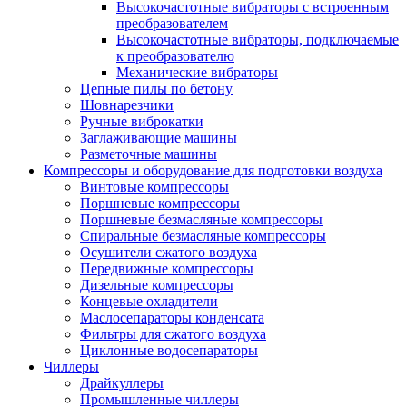
Высокочастотные вибраторы с встроенным
преобразователем
Высокочастотные вибраторы, подключаемые
к преобразователю
Механические вибраторы
Цепные пилы по бетону
Шовнарезчики
Ручные виброкатки
Заглаживающие машины
Разметочные машины
Компрессоры и оборудование для подготовки воздуха
Винтовые компрессоры
Поршневые компрессоры
Поршневые безмасляные компрессоры
Спиральные безмасляные компрессоры
Осушители сжатого воздуха
Передвижные компрессоры
Дизельные компрессоры
Концевые охладители
Маслосепараторы конденсата
Фильтры для сжатого воздуха
Циклонные водосепараторы
Чиллеры
Драйкуллеры
Промышленные чиллеры