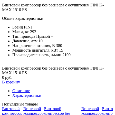
Винтовой компрессор без ресивера с осушителем FINI K-
MAX 1510 ES
Общие характеристики
Бренд
FINI
Масса, кг
292
Тип привода
Прямой +
Давление, атм
10
Напряжение питания, В
380
Мощность двигателя, кВт
15
Производительность, л/мин
2100
Винтовой компрессор без ресивера с осушителем FINI K-
MAX 1510 ES
0 руб.
В корзину
Описание
Характеристики
Популярные товары
Винтовой
Винтовой
Винтовой
Винтовой
Винтов
компрессор
компрессор
компрессор без
компрессор
компрес