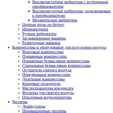
Высокочастотные вибраторы с встроенным
преобразователем
Высокочастотные вибраторы, подключаемые
к преобразователю
Механические вибраторы
Цепные пилы по бетону
Шовнарезчики
Ручные виброкатки
Заглаживающие машины
Разметочные машины
Компрессоры и оборудование для подготовки воздуха
Винтовые компрессоры
Поршневые компрессоры
Поршневые безмасляные компрессоры
Спиральные безмасляные компрессоры
Осушители сжатого воздуха
Передвижные компрессоры
Дизельные компрессоры
Концевые охладители
Маслосепараторы конденсата
Фильтры для сжатого воздуха
Циклонные водосепараторы
Чиллеры
Драйкуллеры
Промышленные чиллеры