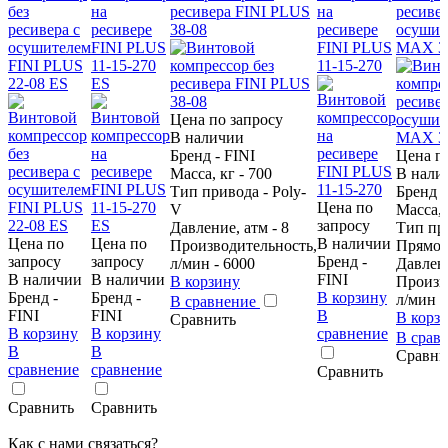
без
на
ресивера FINI PLUS
на
ресивер
ресивера с
ресивере
38-08
ресивере
осушит
осушителем
FINI PLUS
FINI PLUS
MAX 38
FINI PLUS
11-15-270
11-15-270
22-08 ES
ES
Цена по запросу
В наличии
Бренд - FINI
Цена п
Масса, кг - 700
В нали
Тип привода - Poly-
Бренд -
Цена по
V
Масса, 
запросу
Давление, атм - 8
Тип пр
Цена по
Цена по
В наличии
Производительность,
Прямо
запросу
запросу
Бренд -
л/мин - 6000
Давлени
В наличии
В наличии
FINI
В корзину
Произв
Бренд -
Бренд -
В корзину
л/мин -
В сравнение
FINI
FINI
В
В корз
Сравнить
В корзину
В корзину
сравнение
В срав
В
В
Сравни
сравнение
сравнение
Сравнить
Сравнить
Сравнить
Как с нами связаться?