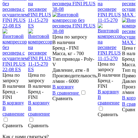
без
на
ресивера FINI PLUS
на
ресивер
ресивера с
ресивере
38-08
ресивере
осушит
осушителем
FINI PLUS
FINI PLUS
MAX 38
FINI PLUS
11-15-270
11-15-270
22-08 ES
ES
Цена по запросу
В наличии
Бренд - FINI
Цена п
Масса, кг - 700
В нали
Тип привода - Poly-
Бренд -
Цена по
V
Масса, 
запросу
Давление, атм - 8
Тип пр
Цена по
Цена по
В наличии
Производительность,
Прямо
запросу
запросу
Бренд -
л/мин - 6000
Давлени
В наличии
В наличии
FINI
В корзину
Произв
Бренд -
Бренд -
В корзину
л/мин -
В сравнение
FINI
FINI
В
В корз
Сравнить
В корзину
В корзину
сравнение
В срав
В
В
Сравни
сравнение
сравнение
Сравнить
Сравнить
Сравнить
Как с нами связаться?