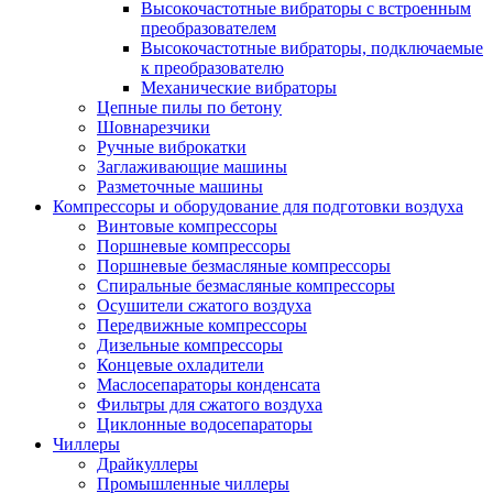
Высокочастотные вибраторы с встроенным
преобразователем
Высокочастотные вибраторы, подключаемые
к преобразователю
Механические вибраторы
Цепные пилы по бетону
Шовнарезчики
Ручные виброкатки
Заглаживающие машины
Разметочные машины
Компрессоры и оборудование для подготовки воздуха
Винтовые компрессоры
Поршневые компрессоры
Поршневые безмасляные компрессоры
Спиральные безмасляные компрессоры
Осушители сжатого воздуха
Передвижные компрессоры
Дизельные компрессоры
Концевые охладители
Маслосепараторы конденсата
Фильтры для сжатого воздуха
Циклонные водосепараторы
Чиллеры
Драйкуллеры
Промышленные чиллеры