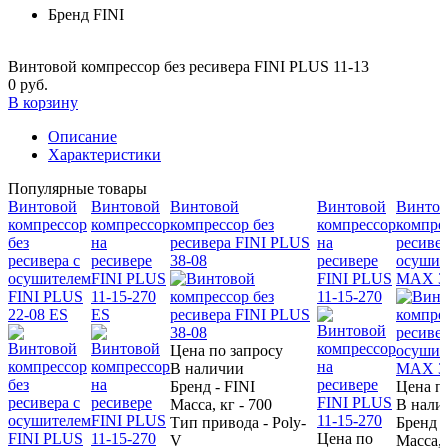
Бренд
FINI
Винтовой компрессор без ресивера FINI PLUS 11-13
0 руб.
В корзину
Описание
Характеристики
Популярные товары
Винтовой
Винтовой
Винтовой
Винтовой
Винтов
компрессор
компрессор
компрессор без
компрессор
компрес
без
на
ресивера FINI PLUS
на
ресивер
ресивера с
ресивере
38-08
ресивере
осушит
осушителем
FINI PLUS
FINI PLUS
MAX 38
FINI PLUS
11-15-270
11-15-270
22-08 ES
ES
Цена по запросу
В наличии
Бренд - FINI
Цена п
Масса, кг - 700
В нали
Тип привода - Poly-
Бренд -
Цена по
V
Масса, 