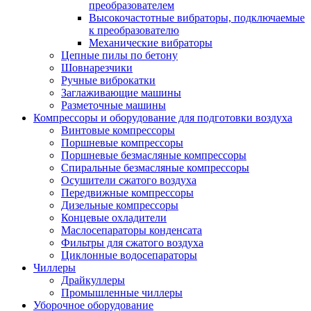
преобразователем
Высокочастотные вибраторы, подключаемые
к преобразователю
Механические вибраторы
Цепные пилы по бетону
Шовнарезчики
Ручные виброкатки
Заглаживающие машины
Разметочные машины
Компрессоры и оборудование для подготовки воздуха
Винтовые компрессоры
Поршневые компрессоры
Поршневые безмасляные компрессоры
Спиральные безмасляные компрессоры
Осушители сжатого воздуха
Передвижные компрессоры
Дизельные компрессоры
Концевые охладители
Маслосепараторы конденсата
Фильтры для сжатого воздуха
Циклонные водосепараторы
Чиллеры
Драйкуллеры
Промышленные чиллеры
Уборочное оборудование