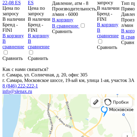
запросу
Давление, атм - 8
Тип пр
Цена по
Цена по
В наличии
Производительность,
Прямо
запросу
запросу
Бренд -
л/мин - 6000
Давлени
В наличии
В наличии
FINI
В корзину
Произв
Бренд -
Бренд -
В корзину
л/мин -
В сравнение
FINI
FINI
В
В корз
Сравнить
В корзину
В корзину
сравнение
В срав
В
В
Сравни
сравнение
сравнение
Сравнить
Сравнить
Сравнить
Как с нами связаться?
г. Самара, ул. Солнечная, д. 20, офис 305
г. Самара, Московское шоссе, 19-ый км, улица 1-ая, участок 3А
8 (846) 222-222-1
info@slenax.ru