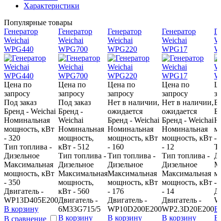
Характеристики
Популярные товары
Генератор
Генератор
Генератор
Генератор
Г
Weichai
Weichai
Weichai
Weichai
W
WPG440
WPG700
WPG220
WPG17
W
Цена по
Цена по
Цена по
Цена по
Ц
запросу
запросу
запросу
запросу
з
Под заказ
Под заказ
Нет в наличии,
Нет в наличии,
В
Бренд - Weichai
Бренд -
ожидается
ожидается
Бр
Номинальная
Weichai
Бренд - Weichai
Бренд - Weichai
Н
мощность, кВт
Номинальная
Номинальная
Номинальная
м
- 320
мощность,
мощность, кВт
мощность, кВт
- 
Тип топлива -
кВт - 512
- 160
- 12
Т
Дизельное
Тип топлива -
Тип топлива -
Тип топлива -
Д
Максимальная
Дизельное
Дизельное
Дизельное
М
мощность, кВт
Максимальная
Максимальная
Максимальная
м
- 350
мощность,
мощность, кВт
мощность, кВт
- 
Двигатель -
кВт - 560
- 176
- 14
Д
WP13D405E200
Двигатель -
Двигатель -
Двигатель -
W
В корзину
6M33G715/5
WP10D200E200
WP2.3D20E200
В
В корзину
В корзину
В корзину
В
В сравнение