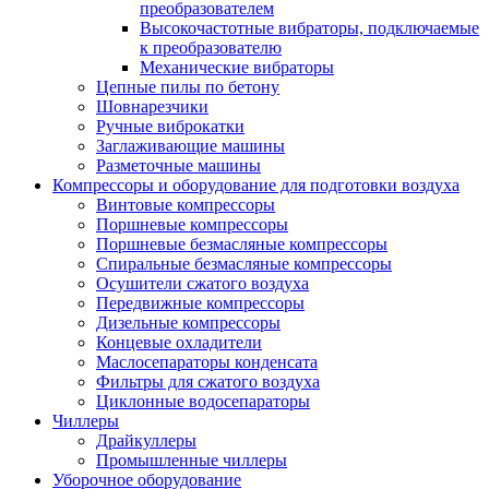
преобразователем
Высокочастотные вибраторы, подключаемые
к преобразователю
Механические вибраторы
Цепные пилы по бетону
Шовнарезчики
Ручные виброкатки
Заглаживающие машины
Разметочные машины
Компрессоры и оборудование для подготовки воздуха
Винтовые компрессоры
Поршневые компрессоры
Поршневые безмасляные компрессоры
Спиральные безмасляные компрессоры
Осушители сжатого воздуха
Передвижные компрессоры
Дизельные компрессоры
Концевые охладители
Маслосепараторы конденсата
Фильтры для сжатого воздуха
Циклонные водосепараторы
Чиллеры
Драйкуллеры
Промышленные чиллеры
Уборочное оборудование