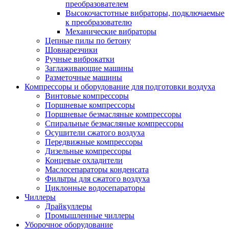
преобразователем
Высокочастотные вибраторы, подключаемые
к преобразователю
Механические вибраторы
Цепные пилы по бетону
Шовнарезчики
Ручные виброкатки
Заглаживающие машины
Разметочные машины
Компрессоры и оборудование для подготовки воздуха
Винтовые компрессоры
Поршневые компрессоры
Поршневые безмасляные компрессоры
Спиральные безмасляные компрессоры
Осушители сжатого воздуха
Передвижные компрессоры
Дизельные компрессоры
Концевые охладители
Маслосепараторы конденсата
Фильтры для сжатого воздуха
Циклонные водосепараторы
Чиллеры
Драйкуллеры
Промышленные чиллеры
Уборочное оборудование