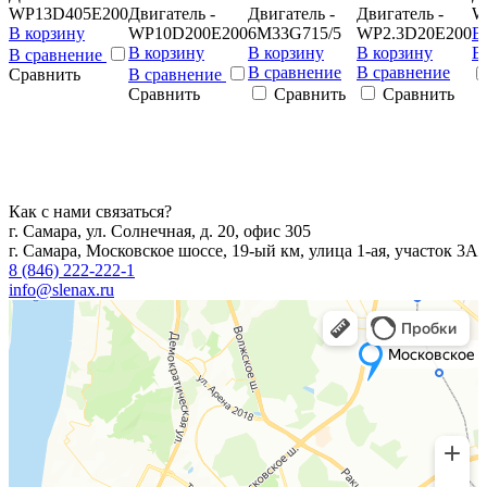
WP13D405E200
Двигатель -
Двигатель -
Двигатель -
W
В корзину
WP10D200E200
6M33G715/5
WP2.3D20E200
В
В корзину
В корзину
В корзину
В
В сравнение
В сравнение
В сравнение
Сравнить
В сравнение
Сравнить
Сравнить
Сравнить
Как с нами связаться?
г. Самара, ул. Солнечная, д. 20, офис 305
г. Самара, Московское шоссе, 19-ый км, улица 1-ая, участок 3А
8 (846) 222-222-1
info@slenax.ru