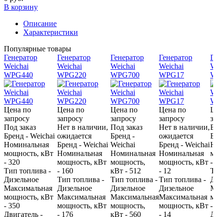
В корзину
Описание
Характеристики
Популярные товары
Генератор
Генератор
Генератор
Генератор
Г
Weichai
Weichai
Weichai
Weichai
W
WPG440
WPG220
WPG700
WPG17
W
Цена по
Цена по
Цена по
Цена по
Ц
запросу
запросу
запросу
запросу
з
Под заказ
Нет в наличии,
Под заказ
Нет в наличии,
В
Бренд - Weichai
ожидается
Бренд -
ожидается
Бр
Номинальная
Бренд - Weichai
Weichai
Бренд - Weichai
Н
мощность, кВт
Номинальная
Номинальная
Номинальная
м
- 320
мощность, кВт
мощность,
мощность, кВт
- 
Тип топлива -
- 160
кВт - 512
- 12
Т
Дизельное
Тип топлива -
Тип топлива -
Тип топлива -
Д
Максимальная
Дизельное
Дизельное
Дизельное
М
мощность, кВт
Максимальная
Максимальная
Максимальная
м
- 350
мощность, кВт
мощность,
мощность, кВт
- 
Двигатель -
- 176
кВт - 560
- 14
Д