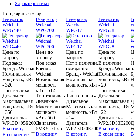
Характеристики
Популярные товары
Генератор
Генератор
Генератор
Генератор
Ге
Weichai
Weichai
Weichai
Weichai
We
WPG440
WPG700
WPG17
WPG28
W
Цена по
Цена по
Цена по
Цена по
Це
запросу
запросу
запросу
запросу
за
Под заказ
Под заказ
Нет в наличии,
В наличии
Не
Бренд - Weichai
Бренд -
ожидается
Бренд - Weichai
ож
Номинальная
Weichai
Бренд - Weichai
Номинальная
Бр
мощность, кВт
Номинальная
Номинальная
мощность, кВт
Но
- 320
мощность,
мощность, кВт
- 20
мо
Тип топлива -
кВт - 512
- 12
Тип топлива -
- 
Дизельное
Тип топлива -
Тип топлива -
Дизельное
Ти
Максимальная
Дизельное
Дизельное
Максимальная
Ди
мощность, кВт
Максимальная
Максимальная
мощность, кВт
Ма
- 350
мощность,
мощность, кВт
- 22
мо
Двигатель -
кВт - 560
- 14
Двигатель -
- 
WP13D405E200
Двигатель -
Двигатель -
WP2.3D33E200
Дв
В корзину
6M33G715/5
WP2.3D20E200
В корзину
WP
В корзину
В корзину
В сравнение
В 
В сравнение