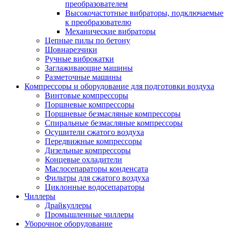
преобразователем
Высокочастотные вибраторы, подключаемые
к преобразователю
Механические вибраторы
Цепные пилы по бетону
Шовнарезчики
Ручные виброкатки
Заглаживающие машины
Разметочные машины
Компрессоры и оборудование для подготовки воздуха
Винтовые компрессоры
Поршневые компрессоры
Поршневые безмасляные компрессоры
Спиральные безмасляные компрессоры
Осушители сжатого воздуха
Передвижные компрессоры
Дизельные компрессоры
Концевые охладители
Маслосепараторы конденсата
Фильтры для сжатого воздуха
Циклонные водосепараторы
Чиллеры
Драйкуллеры
Промышленные чиллеры
Уборочное оборудование