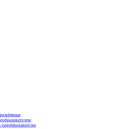
 разъёмные
еобразователем
к преобразователю