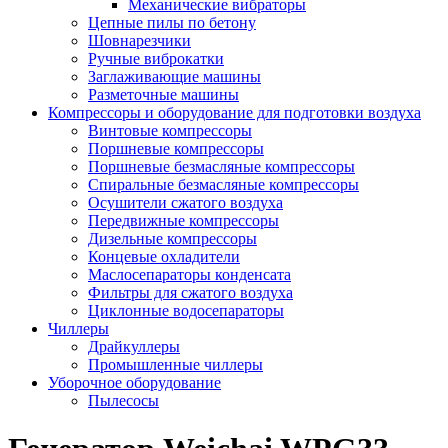
Механические вибраторы
Цепные пилы по бетону
Шовнарезчики
Ручные виброкатки
Заглаживающие машины
Разметочные машины
Компрессоры и оборудование для подготовки воздуха
Винтовые компрессоры
Поршневые компрессоры
Поршневые безмасляные компрессоры
Спиральные безмасляные компрессоры
Осушители сжатого воздуха
Передвижные компрессоры
Дизельные компрессоры
Концевые охладители
Маслосепараторы конденсата
Фильтры для сжатого воздуха
Циклонные водосепараторы
Чиллеры
Драйкуллеры
Промышленные чиллеры
Уборочное оборудование
Пылесосы