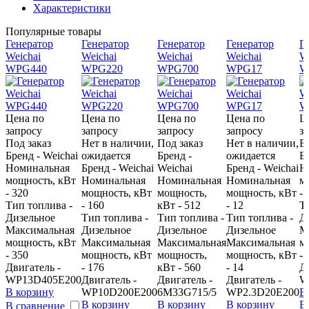
Характеристики
Популярные товары
Генератор
Генератор
Генератор
Генератор
Г
Weichai
Weichai
Weichai
Weichai
W
WPG440
WPG220
WPG700
WPG17
W
Цена по
Цена по
Цена по
Цена по
Ц
запросу
запросу
запросу
запросу
з
Под заказ
Нет в наличии,
Под заказ
Нет в наличии,
В
Бренд - Weichai
ожидается
Бренд -
ожидается
Бр
Номинальная
Бренд - Weichai
Weichai
Бренд - Weichai
Н
мощность, кВт
Номинальная
Номинальная
Номинальная
м
- 320
мощность, кВт
мощность,
мощность, кВт
- 
Тип топлива -
- 160
кВт - 512
- 12
Т
Дизельное
Тип топлива -
Тип топлива -
Тип топлива -
Д
Максимальная
Дизельное
Дизельное
Дизельное
М
мощность, кВт
Максимальная
Максимальная
Максимальная
м
- 350
мощность, кВт
мощность,
мощность, кВт
- 
Двигатель -
- 176
кВт - 560
- 14
Д
WP13D405E200
Двигатель -
Двигатель -
Двигатель -
W
В корзину
WP10D200E200
6M33G715/5
WP2.3D20E200
В
В корзину
В корзину
В корзину
В
В сравнение