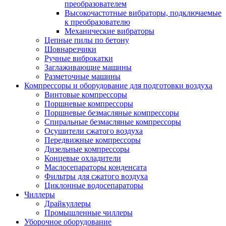
преобразователем
Высокочастотные вибраторы, подключаемые
к преобразователю
Механические вибраторы
Цепные пилы по бетону
Шовнарезчики
Ручные виброкатки
Заглаживающие машины
Разметочные машины
Компрессоры и оборудование для подготовки воздуха
Винтовые компрессоры
Поршневые компрессоры
Поршневые безмасляные компрессоры
Спиральные безмасляные компрессоры
Осушители сжатого воздуха
Передвижные компрессоры
Дизельные компрессоры
Концевые охладители
Маслосепараторы конденсата
Фильтры для сжатого воздуха
Циклонные водосепараторы
Чиллеры
Драйкуллеры
Промышленные чиллеры
Уборочное оборудование