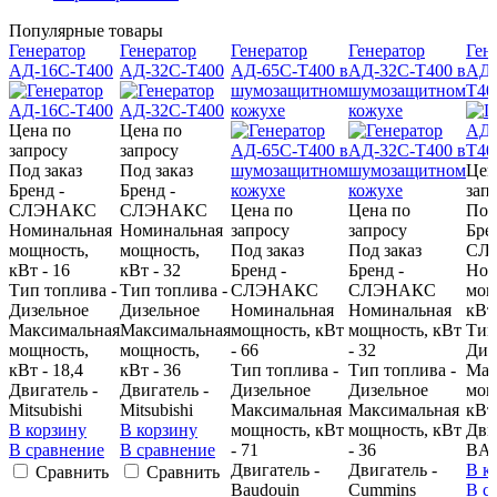
Популярные товары
Генератор
Генератор
Генератор
Генератор
Ген
АД-16С-Т400
АД-32С-Т400
АД-65С-Т400 в
АД-32С-Т400 в
АД-
шумозащитном
шумозащитном
Т40
кожухе
кожухе
Цена по
Цена по
запросу
запросу
Под заказ
Под заказ
Цен
Бренд -
Бренд -
зап
CЛЭНАКС
CЛЭНАКС
Цена по
Цена по
Под
Номинальная
Номинальная
запросу
запросу
Бре
мощность,
мощность,
Под заказ
Под заказ
CЛ
кВт - 16
кВт - 32
Бренд -
Бренд -
Ном
Тип топлива -
Тип топлива -
CЛЭНАКС
CЛЭНАКС
мощ
Дизельное
Дизельное
Номинальная
Номинальная
кВт 
Максимальная
Максимальная
мощность, кВт
мощность, кВт
Тип
мощность,
мощность,
- 66
- 32
Диз
кВт - 18,4
кВт - 36
Тип топлива -
Тип топлива -
Мак
Двигатель -
Двигатель -
Дизельное
Дизельное
мощ
Mitsubishi
Mitsubishi
Максимальная
Максимальная
кВт 
В корзину
В корзину
мощность, кВт
мощность, кВт
Дви
В сравнение
В сравнение
- 71
- 36
BA
Двигатель -
Двигатель -
В к
Сравнить
Сравнить
Baudouin
Cummins
В с