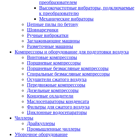
преобразователем
Высокочастотные вибраторы, подключаемые
к преобразователю
Механические вибраторы
Цепные пилы по бетону
Шовнарезчики
Ручные виброкатки
Заглаживающие машины
Разметочные машины
Компрессоры и оборудование для подготовки воздуха
Винтовые компрессоры
Поршневые компрессоры
Поршневые безмасляные компрессоры
Спиральные безмасляные компрессоры
Осушители сжатого воздуха
Передвижные компрессоры
Дизельные компрессоры
Концевые охладители
Маслосепараторы конденсата
Фильтры для сжатого воздуха
Циклонные водосепараторы
Чиллеры
Драйкуллеры
Промышленные чиллеры
Уборочное оборудование