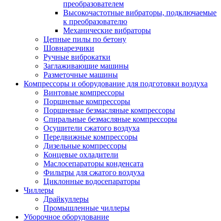
преобразователем
Высокочастотные вибраторы, подключаемые
к преобразователю
Механические вибраторы
Цепные пилы по бетону
Шовнарезчики
Ручные виброкатки
Заглаживающие машины
Разметочные машины
Компрессоры и оборудование для подготовки воздуха
Винтовые компрессоры
Поршневые компрессоры
Поршневые безмасляные компрессоры
Спиральные безмасляные компрессоры
Осушители сжатого воздуха
Передвижные компрессоры
Дизельные компрессоры
Концевые охладители
Маслосепараторы конденсата
Фильтры для сжатого воздуха
Циклонные водосепараторы
Чиллеры
Драйкуллеры
Промышленные чиллеры
Уборочное оборудование