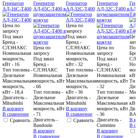
Генератор
Генератор
Генератор
Генератор
Ген
АД-16С-Т400
АД-65С-Т400 в
АД-32С-Т400
АД-32С-Т400 в
АД-
шумозащитном
шумозащитном
Т40
кожухе
кожухе
Цена по
Цена по
запросу
запросу
Под заказ
Под заказ
Цен
Бренд -
Бренд -
зап
CЛЭНАКС
Цена по
CЛЭНАКС
Цена по
Под
Номинальная
запросу
Номинальная
запросу
Бре
мощность,
Под заказ
мощность,
Под заказ
CЛ
кВт - 16
Бренд -
кВт - 32
Бренд -
Ном
Тип топлива -
CЛЭНАКС
Тип топлива -
CЛЭНАКС
мощ
Дизельное
Номинальная
Дизельное
Номинальная
кВт 
Максимальная
мощность, кВт
Максимальная
мощность, кВт
Тип
мощность,
- 66
мощность,
- 32
Диз
кВт - 18,4
Тип топлива -
кВт - 36
Тип топлива -
Мак
Двигатель -
Дизельное
Двигатель -
Дизельное
мощ
Mitsubishi
Максимальная
Mitsubishi
Максимальная
кВт 
В корзину
мощность, кВт
В корзину
мощность, кВт
Дви
В сравнение
- 71
В сравнение
- 36
BA
Двигатель -
Двигатель -
В к
Сравнить
Сравнить
Baudouin
Cummins
В с
В корзину
В корзину
В сравнение
В сравнение