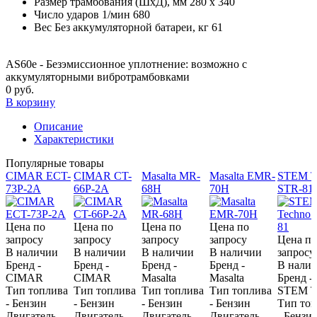
Размер трамбования (ШxД), мм
280 x 340
Число ударов 1/мин
680
Вес Без аккумуляторной батареи, кг
61
AS60e - Безэмиссионное уплотнение: возможно с
аккумуляторными вибротрамбовками
0 руб.
В корзину
Описание
Характеристики
Популярные товары
CIMAR ECT-
CIMAR CT-
Masalta MR-
Masalta EMR-
STEM T
73P-2A
66P-2A
68H
70H
STR-81
Цена по
Цена по
Цена по
Цена по
запросу
запросу
запросу
запросу
Цена по
В наличии
В наличии
В наличии
В наличии
запросу
Бренд -
Бренд -
Бренд -
Бренд -
В нали
CIMAR
CIMAR
Masalta
Masalta
Бренд -
Тип топлива
Тип топлива
Тип топлива
Тип топлива
STEM T
- Бензин
- Бензин
- Бензин
- Бензин
Тип топ
Двигатель -
Двигатель -
Двигатель -
Двигатель -
- Бензи