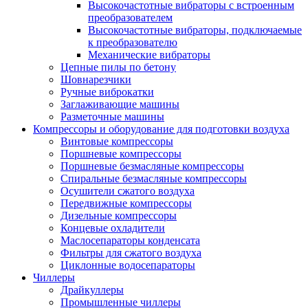
Высокочастотные вибраторы с встроенным
преобразователем
Высокочастотные вибраторы, подключаемые
к преобразователю
Механические вибраторы
Цепные пилы по бетону
Шовнарезчики
Ручные виброкатки
Заглаживающие машины
Разметочные машины
Компрессоры и оборудование для подготовки воздуха
Винтовые компрессоры
Поршневые компрессоры
Поршневые безмасляные компрессоры
Спиральные безмасляные компрессоры
Осушители сжатого воздуха
Передвижные компрессоры
Дизельные компрессоры
Концевые охладители
Маслосепараторы конденсата
Фильтры для сжатого воздуха
Циклонные водосепараторы
Чиллеры
Драйкуллеры
Промышленные чиллеры