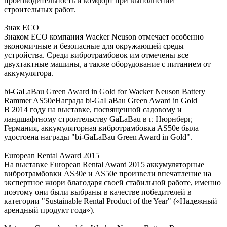
производительность и комфорт при выполнении
строительных работ.
Знак ECO
Знаком ECO компания Wacker Neuson отмечает особенно
экономичные и безопасные для окружающей среды
устройства. Среди вибротрамбовок им отмечены все
двухтактные машины, а также оборудование с питанием от
аккумулятора.
bi-GaLaBau Green Award in Gold for Wacker Neuson Battery
Rammer AS50eНаграда bi-GaLaBau Green Award in Gold
В 2014 году на выставке, посвященной садовому и
ландшафтному строительству GaLaBau в г. Нюрнберг,
Германия, аккумуляторная вибротрамбовка AS50e была
удостоена награды "bi-GaLaBau Green Award in Gold".
European Rental Award 2015
На выставке European Rental Award 2015 аккумуляторные
вибротрамбовки AS30e и AS50e произвели впечатление на
экспертное жюри благодаря своей стабильной работе, именно
поэтому они были выбраны в качестве победителей в
категории "Sustainable Rental Product of the Year" («Надежный
арендный продукт года»).