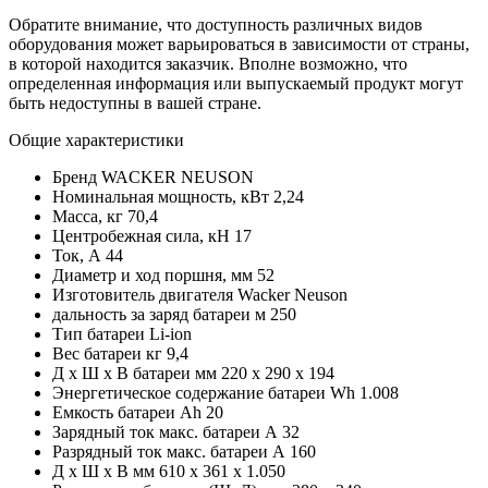
Обратите внимание, что доступность различных видов
оборудования может варьироваться в зависимости от страны,
в которой находится заказчик. Вполне возможно, что
определенная информация или выпускаемый продукт могут
быть недоступны в вашей стране.
Общие характеристики
Бренд
WACKER NEUSON
Номинальная мощность, кВт
2,24
Масса, кг
70,4
Центробежная сила, кН
17
Ток, А
44
Диаметр и ход поршня, мм
52
Изготовитель двигателя
Wacker Neuson
дальность за заряд батареи м
250
Тип батареи
Li-ion
Вес батареи кг
9,4
Д x Ш x В батареи мм
220 x 290 x 194
Энергетическое содержание батареи Wh
1.008
Емкость батареи Ah
20
Зарядный ток макс. батареи А
32
Разрядный ток макс. батареи А
160
Д x Ш x В мм
610 x 361 x 1.050