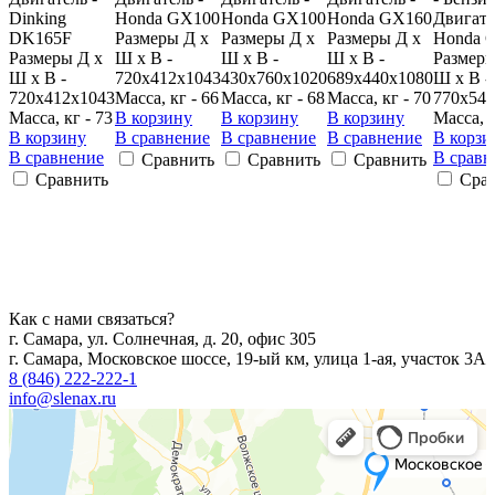
Dinking
Honda GX100
Honda GX100
Honda GX160
Двигате
DK165F
Размеры Д х
Размеры Д х
Размеры Д х
Honda 
Размеры Д х
Ш х В -
Ш х В -
Ш х В -
Размеры
Ш х В -
720х412х1043
430х760х1020
689х440х1080
Ш х В -
720x412x1043
Масса, кг - 66
Масса, кг - 68
Масса, кг - 70
770х540
Масса, кг - 73
В корзину
В корзину
В корзину
Масса, к
В корзину
В сравнение
В сравнение
В сравнение
В корзи
В сравнение
В сравн
Сравнить
Сравнить
Сравнить
Сравнить
Сра
Как с нами связаться?
г. Самара, ул. Солнечная, д. 20, офис 305
г. Самара, Московское шоссе, 19-ый км, улица 1-ая, участок 3А
8 (846) 222-222-1
info@slenax.ru