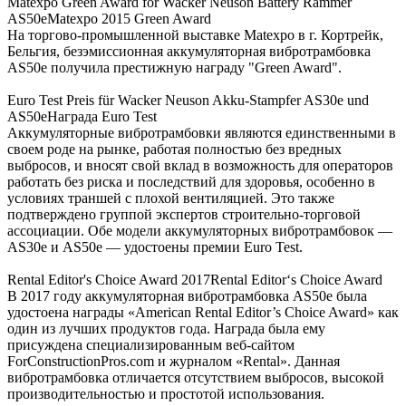
Matexpo Green Award for Wacker Neuson Battery Rammer
AS50eMatexpo 2015 Green Award
На торгово-промышленной выставке Matexpo в г. Кортрейк,
Бельгия, безэмиссионная аккумуляторная вибротрамбовка
AS50e получила престижную награду "Green Award".
Euro Test Preis für Wacker Neuson Akku-Stampfer AS30e und
AS50eНаграда Euro Test
Аккумуляторные вибротрамбовки являются единственными в
своем роде на рынке, работая полностью без вредных
выбросов, и вносят свой вклад в возможность для операторов
работать без риска и последствий для здоровья, особенно в
условиях траншей с плохой вентиляцией. Это также
подтверждено группой экспертов строительно-торговой
ассоциации. Обе модели аккумуляторных вибротрамбовок —
AS30e и AS50e — удостоены премии Euro Test.
Rental Editor's Choice Award 2017Rental Editor‘s Choice Award
В 2017 году аккумуляторная вибротрамбовка AS50e была
удостоена награды «American Rental Editor’s Choice Award» как
один из лучших продуктов года. Награда была ему
присуждена специализированным веб-сайтом
ForConstructionPros.com и журналом «Rental». Данная
вибротрамбовка отличается отсутствием выбросов, высокой
производительностью и простотой использования.