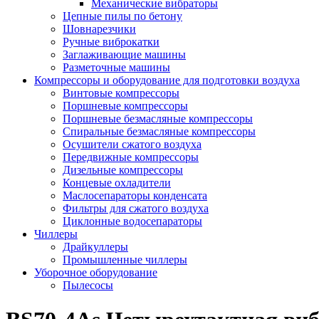
Механические вибраторы
Цепные пилы по бетону
Шовнарезчики
Ручные виброкатки
Заглаживающие машины
Разметочные машины
Компрессоры и оборудование для подготовки воздуха
Винтовые компрессоры
Поршневые компрессоры
Поршневые безмасляные компрессоры
Спиральные безмасляные компрессоры
Осушители сжатого воздуха
Передвижные компрессоры
Дизельные компрессоры
Концевые охладители
Маслосепараторы конденсата
Фильтры для сжатого воздуха
Циклонные водосепараторы
Чиллеры
Драйкуллеры
Промышленные чиллеры
Уборочное оборудование
Пылесосы