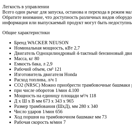
Легкость в управлении
Всего один рычаг для запуска, останова и перехода в режим мал
Обратите внимание, что доступность различных видов оборудов
информация или выпускаемый продукт могут быть недоступны 
Общие характеристики
Бренд
WACKER NEUSON
Номинальная мощность, кВт
2,7
Двигатель
Одноцилиндровый 4-тактный бензиновый дви
Масса, кг
80
Емкость бака, л
2,9
Рабочий объем, см³
121
Изготовитель двигателя
Honda
Расход топлива, л/ч
1
CO2 (NRSC) Можно приобрести трамбовочные башмаки 
при числе оборотов 1/мин
4.100
Мощность на единицу площади м²/ч
118
Д x Ш x В мм
673 x 343 x 965
Размер трамбования (ШxД), мм
280 x 340
Число ударов 1/мин
656
Ход поршня на трамбовочном башмаке мм
73
Рабочая скорость м/мин
7