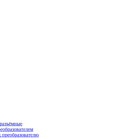
 разъёмные
еобразователем
к преобразователю