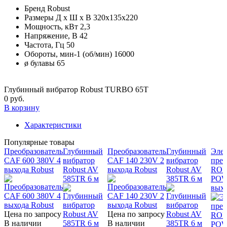
Бренд
Robust
Размеры Д х Ш х В
320х135х220
Мощность, кВт
2,3
Напряжение, В
42
Частота, Гц
50
Обороты, мин-1 (об/мин)
16000
ø булавы
65
Глубинный вибратор Robust TURBO 65T
0 руб.
В корзину
Характеристики
Популярные товары
Преобразователь
Глубинный
Преобразователь
Глубинный
Эле
CAF 600 380V 4
вибратор
CAF 140 230V 2
вибратор
прео
выхода Robust
Robust AV
выхода Robust
Robust AV
ROB
585TR 6 м
385TR 6 м
POW
вых
Цена по запросу
Цена по запросу
В наличии
В наличии