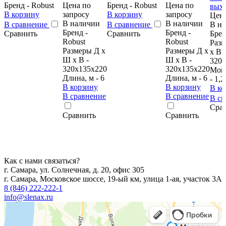
Бренд - Robust
Цена по
Бренд - Robust
Цена по
В корзину
запросу
В корзину
запросу
Цена
В наличии
В наличии
В сравнение
В сравнение
В н
Бренд -
Бренд -
Сравнить
Сравнить
Брен
Robust
Robust
Раз
Размеры Д х
Размеры Д х
х В -
Ш х В -
Ш х В -
320х
320x135x220
320х135х220
Мощ
Длина, м - 6
Длина, м - 6
- 1,2
В корзину
В корзину
В ко
В сравнение
В сравнение
В с
Сра
Сравнить
Сравнить
Как с нами связаться?
г. Самара, ул. Солнечная, д. 20, офис 305
г. Самара, Московское шоссе, 19-ый км, улица 1-ая, участок 3А
8 (846) 222-222-1
info@slenax.ru