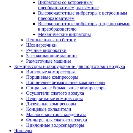
Вибраторы со встроенным
преобразователем, разъёмные
Высокочастотные вибраторы с встроенным
преобразователем
Высокочастотные вибраторы, подключаемые
к преобразователю
Механические вибраторы
Цепные пилы по бетону
Шовнарезчики
Ручные виброкатки
Заглаживающие машины
Разметочные машины
Компрессоры и оборудование для подготовки воздуха
Винтовые компрессоры
Поршневые компрессоры
Поршневые безмасляные компрессоры
Спиральные безмасляные компрессоры
Осушители сжатого воздуха
Передвижные компрессоры
Дизельные компрессоры
Концевые охладители
Маслосепараторы конденсата
Фильтры для сжатого воздуха
Циклонные водосепараторы
Чиллеры