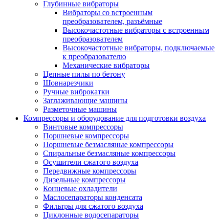
Глубинные вибраторы
Вибраторы со встроенным
преобразователем, разъёмные
Высокочастотные вибраторы с встроенным
преобразователем
Высокочастотные вибраторы, подключаемые
к преобразователю
Механические вибраторы
Цепные пилы по бетону
Шовнарезчики
Ручные виброкатки
Заглаживающие машины
Разметочные машины
Компрессоры и оборудование для подготовки воздуха
Винтовые компрессоры
Поршневые компрессоры
Поршневые безмасляные компрессоры
Спиральные безмасляные компрессоры
Осушители сжатого воздуха
Передвижные компрессоры
Дизельные компрессоры
Концевые охладители
Маслосепараторы конденсата
Фильтры для сжатого воздуха
Циклонные водосепараторы