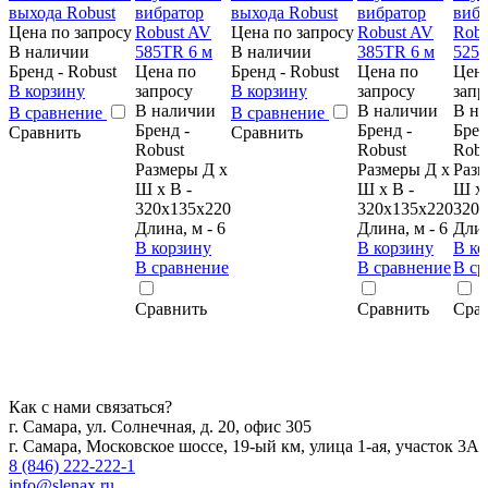
Цена по запросу
Цена по запросу
В наличии
В наличии
Бренд - Robust
Цена по
Бренд - Robust
Цена по
Цена
В корзину
запросу
В корзину
запросу
запр
В наличии
В наличии
В н
В сравнение
В сравнение
Бренд -
Бренд -
Брен
Сравнить
Сравнить
Robust
Robust
Robu
Размеры Д х
Размеры Д х
Разм
Ш х В -
Ш х В -
Ш х 
320x135x220
320х135х220
320x
Длина, м - 6
Длина, м - 6
Длин
В корзину
В корзину
В ко
В сравнение
В сравнение
В ср
Сравнить
Сравнить
Сра
Как с нами связаться?
г. Самара, ул. Солнечная, д. 20, офис 305
г. Самара, Московское шоссе, 19-ый км, улица 1-ая, участок 3А
8 (846) 222-222-1
info@slenax.ru