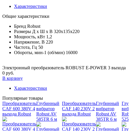
Характеристики
Общие характеристики
Бренд
Robust
Размеры Д х Ш х В
320х135х220
Мощность, кВт
1,2
Напряжение, В
220
Частота, Гц
50
Обороты, мин-1 (об/мин)
16000
Электронный преобразователь ROBUST E-POWER 3 выхода
0 руб.
В корзину
Характеристики
Популярные товары
Преобразователь
Глубинный
Преобразователь
Глубинный
Глу
CAF 600 380V 4
вибратор
CAF 140 230V 2
вибратор
вибр
выхода Robust
Robust AV
выхода Robust
Robust AV
Robu
585TR 6 м
385TR 6 м
525T