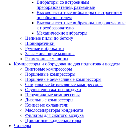
Вибраторы со встроенным
преобразователем, разъёмные
Высокочастотные вибраторы с встроенным
преобразователем
Высокочастотные вибраторы, подключаемые
к преобразователю
Механические вибраторы
Цепные пилы по бетону
Шовнарезчики
Ручные виброкатки
Заглаживающие машины
Разметочные машины
Компрессоры и оборудование для подготовки воздуха
Винтовые компрессоры
Поршневые компрессоры
Поршневые безмасляные компрессоры
Спиральные безмасляные компрессоры
Осушители сжатого воздуха
Передвижные компрессоры
Дизельные компрессоры
Концевые охладители
Маслосепараторы конденсата
Фильтры для сжатого воздуха
Циклонные водосепараторы
Чиллеры