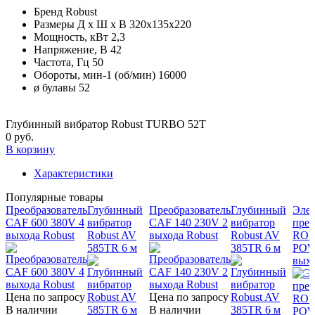
Бренд
Robust
Размеры Д х Ш х В
320х135х220
Мощность, кВт
2,3
Напряжение, В
42
Частота, Гц
50
Обороты, мин-1 (об/мин)
16000
ø булавы
52
Глубинный вибратор Robust TURBO 52T
0 руб.
В корзину
Характеристики
Популярные товары
Преобразователь
Глубинный
Преобразователь
Глубинный
Эле
CAF 600 380V 4
вибратор
CAF 140 230V 2
вибратор
прео
выхода Robust
Robust AV
выхода Robust
Robust AV
ROB
585TR 6 м
385TR 6 м
POW
вых
Цена по запросу
Цена по запросу
В наличии
В наличии