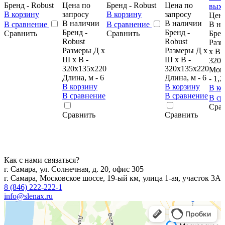
Бренд - Robust
Цена по
Бренд - Robust
Цена по
В корзину
запросу
В корзину
запросу
Цена
В наличии
В наличии
В сравнение
В сравнение
В н
Бренд -
Бренд -
Сравнить
Сравнить
Брен
Robust
Robust
Раз
Размеры Д х
Размеры Д х
х В -
Ш х В -
Ш х В -
320х
320x135x220
320х135х220
Мощ
Длина, м - 6
Длина, м - 6
- 1,2
В корзину
В корзину
В ко
В сравнение
В сравнение
В с
Сра
Сравнить
Сравнить
Как с нами связаться?
г. Самара, ул. Солнечная, д. 20, офис 305
г. Самара, Московское шоссе, 19-ый км, улица 1-ая, участок 3А
8 (846) 222-222-1
info@slenax.ru