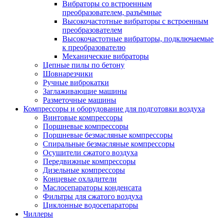
Вибраторы со встроенным
преобразователем, разъёмные
Высокочастотные вибраторы с встроенным
преобразователем
Высокочастотные вибраторы, подключаемые
к преобразователю
Механические вибраторы
Цепные пилы по бетону
Шовнарезчики
Ручные виброкатки
Заглаживающие машины
Разметочные машины
Компрессоры и оборудование для подготовки воздуха
Винтовые компрессоры
Поршневые компрессоры
Поршневые безмасляные компрессоры
Спиральные безмасляные компрессоры
Осушители сжатого воздуха
Передвижные компрессоры
Дизельные компрессоры
Концевые охладители
Маслосепараторы конденсата
Фильтры для сжатого воздуха
Циклонные водосепараторы
Чиллеры