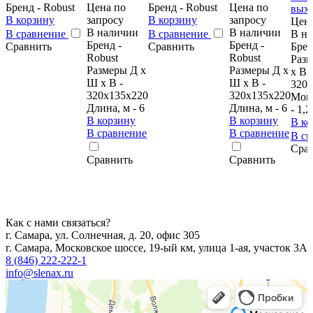
Бренд - Robust
Цена по
Бренд - Robust
Цена по
В корзину
запросу
В корзину
запросу
Цена
В наличии
В наличии
В сравнение
В сравнение
В н
Бренд -
Бренд -
Сравнить
Сравнить
Брен
Robust
Robust
Раз
Размеры Д х
Размеры Д х
х В -
Ш х В -
Ш х В -
320х
320x135x220
320х135х220
Мощ
Длина, м - 6
Длина, м - 6
- 1,2
В корзину
В корзину
В ко
В сравнение
В сравнение
В с
Сра
Сравнить
Сравнить
Как с нами связаться?
г. Самара, ул. Солнечная, д. 20, офис 305
г. Самара, Московское шоссе, 19-ый км, улица 1-ая, участок 3А
8 (846) 222-222-1
info@slenax.ru