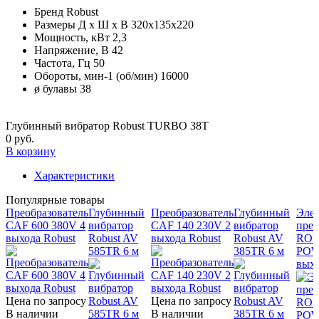
Бренд
Robust
Размеры Д х Ш х В
320х135х220
Мощность, кВт
2,3
Напряжение, В
42
Частота, Гц
50
Обороты, мин-1 (об/мин)
16000
ø булавы
38
Глубинный вибратор Robust TURBO 38T
0 руб.
В корзину
Характеристики
Популярные товары
Преобразователь
Глубинный
Преобразователь
Глубинный
Эле
CAF 600 380V 4
вибратор
CAF 140 230V 2
вибратор
прео
выхода Robust
Robust AV
выхода Robust
Robust AV
ROB
585TR 6 м
385TR 6 м
POW
вых
Цена по запросу
Цена по запросу
В наличии
В наличии