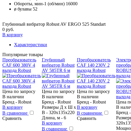
Обороты, мин-1 (об/мин)
16000
ø булавы
52
Глубинный вибратор Robust AV ERGO 525 Standart
0 руб.
В корзину
Характеристики
Популярные товары
Преобразователь
Глубинный
Преобразователь
Элект
CAF 600 380V 4
вибратор Robust
CAF 140 230V 2
преобр
выхода Robust
AV 585TR 6 м
выхода Robust
ROBUS
выхода
Цена по запросу
Цена по запросу
Цена по запросу
В наличии
В наличии
В наличии
Бренд - Robust
Бренд - Robust
Бренд - Robust
Цена п
В корзину
Размеры Д х Ш х
В корзину
В нали
В - 320x135x220
Бренд -
В сравнение
В сравнение
Длина, м - 6
Размер
Сравнить
Сравнить
В корзину
320х13
Мощнос
В сравнение