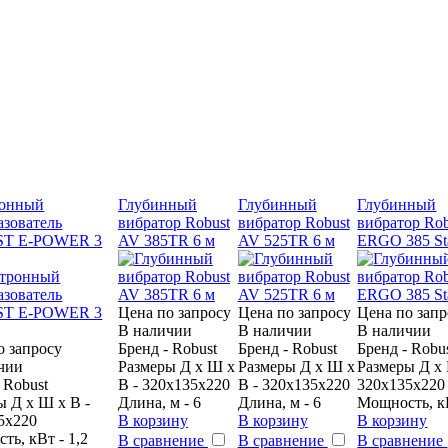
ронный
Глубинный
Глубинный
Глубинный
азователь
вибратор Robust
вибратор Robust
вибратор Ro
T E-POWER 3
AV 385TR 6 м
AV 525TR 6 м
ERGO 385 St
Цена по запросу
Цена по запросу
Цена по запр
В наличии
В наличии
В наличии
о запросу
Бренд - Robust
Бренд - Robust
Бренд - Robu
чии
Размеры Д х Ш х
Размеры Д х Ш х
Размеры Д х 
 Robust
В - 320х135х220
В - 320x135x220
320x135x220
ы Д х Ш х В -
Длина, м - 6
Длина, м - 6
Мощность, кВ
5х220
В корзину
В корзину
В корзину
ть, кВт - 1,2
В сравнение
В сравнение
В сравнение