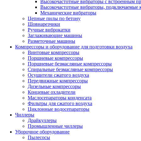
Высокочастотные вибраторы с встроенным пр
Высокочастотные вибраторы, подключаемые 
Механические вибраторы
Цепные пилы по бетону
Шовнарезчики
Ручные виброкатки
Заглаживающие машины
Разметочные машины
Компрессоры и оборудование для подготовки воздуха
Винтовые компрессоры
Поршневые компрессоры
Поршневые безмасляные компрессоры
Спиральные безмасляные компрессоры
Осушители сжатого воздуха
Передвижные компрессоры
Дизельные компрессоры
Концевые охладители
Маслосепараторы конденсата
Фильтры для сжатого воздуха
Циклонные водосепараторы
Чиллеры
Драйкуллеры
Промышленные чиллеры
Уборочное оборудование
Пылесосы