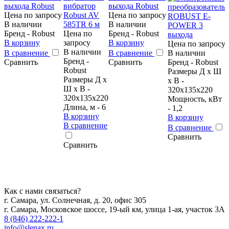
Цена по запросу
Цена по запросу
В наличии
В наличии
Бренд - Robust
Цена по
Бренд - Robust
В корзину
запросу
В корзину
Цена по запросу
В наличии
В сравнение
В сравнение
В наличии
Бренд -
Сравнить
Сравнить
Бренд - Robust
Robust
Размеры Д х Ш
Размеры Д х
х В -
Ш х В -
320х135х220
320x135x220
Мощность, кВт
Длина, м - 6
Д
- 1,2
В корзину
В корзину
В сравнение
В сравнение
Сравнить
Сравнить
Как с нами связаться?
г. Самара, ул. Солнечная, д. 20, офис 305
г. Самара, Московское шоссе, 19-ый км, улица 1-ая, участок 3А
8 (846) 222-222-1
info@slenax.ru