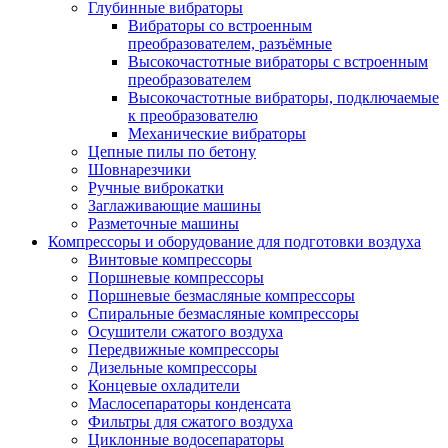
Глубинные вибраторы
Вибраторы со встроенным
преобразователем, разъёмные
Высокочастотные вибраторы с встроенным
преобразователем
Высокочастотные вибраторы, подключаемые
к преобразователю
Механические вибраторы
Цепные пилы по бетону
Шовнарезчики
Ручные виброкатки
Заглаживающие машины
Разметочные машины
Компрессоры и оборудование для подготовки воздуха
Винтовые компрессоры
Поршневые компрессоры
Поршневые безмасляные компрессоры
Спиральные безмасляные компрессоры
Осушители сжатого воздуха
Передвижные компрессоры
Дизельные компрессоры
Концевые охладители
Маслосепараторы конденсата
Фильтры для сжатого воздуха
Циклонные водосепараторы