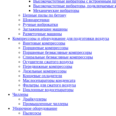
Высокочастотные вибраторы с встроенным пр
Высокочастотные вибраторы, подключаемые 
Механические вибраторы
Цепные пилы по бетону
Шовнарезчики
Ручные виброкатки
Заглаживающие машины
Разметочные машины
Компрессоры и оборудование для подготовки воздуха
Винтовые компрессоры
Поршневые компрессоры
Поршневые безмасляные компрессоры
Спиральные безмасляные компрессоры
Осушители сжатого воздуха
Передвижные компрессоры
Дизельные компрессоры
Концевые охладители
Маслосепараторы конденсата
Фильтры для сжатого воздуха
Циклонные водосепараторы
Чиллеры
Драйкуллеры
Промышленные чиллеры
Уборочное оборудование
Пылесосы