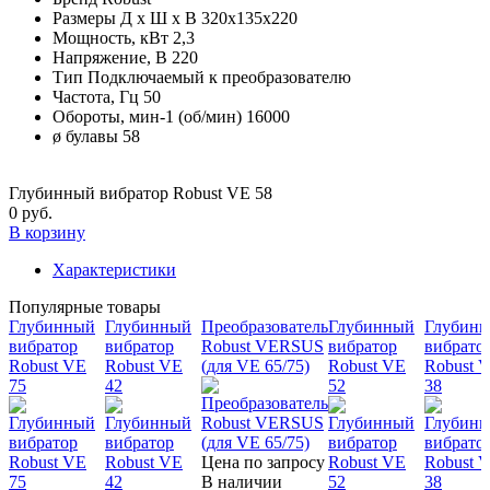
Размеры Д х Ш х В
320х135х220
Мощность, кВт
2,3
Напряжение, В
220
Тип
Подключаемый к преобразователю
Частота, Гц
50
Обороты, мин-1 (об/мин)
16000
ø булавы
58
Глубинный вибратор Robust VE 58
0 руб.
В корзину
Характеристики
Популярные товары
Глубинный
Глубинный
Преобразователь
Глубинный
Глубин
вибратор
вибратор
Robust VERSUS
вибратор
вибрато
Robust VE
Robust VE
(для VE 65/75)
Robust VE
Robust 
75
42
52
38
Цена по запросу
В наличии