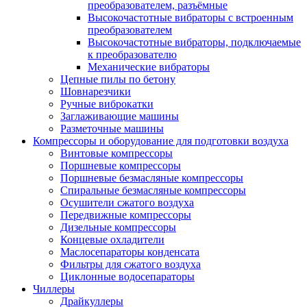
преобразователем, разъёмные
Высокочастотные вибраторы с встроенным
преобразователем
Высокочастотные вибраторы, подключаемые
к преобразователю
Механические вибраторы
Цепные пилы по бетону
Шовнарезчики
Ручные виброкатки
Заглаживающие машины
Разметочные машины
Компрессоры и оборудование для подготовки воздуха
Винтовые компрессоры
Поршневые компрессоры
Поршневые безмасляные компрессоры
Спиральные безмасляные компрессоры
Осушители сжатого воздуха
Передвижные компрессоры
Дизельные компрессоры
Концевые охладители
Маслосепараторы конденсата
Фильтры для сжатого воздуха
Циклонные водосепараторы
Чиллеры
Драйкуллеры