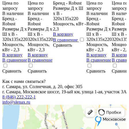
Цена по
Цена по
Бренд - Robust
Цена по
Цена по
запросу
запросу
Размеры Д х Ш
запросу
запросу
В наличии
В наличии
х В -
В наличии
В налич
Бренд -
Бренд -
320х135х220
Бренд -
Бренд -
Robust
Robust
Мощность, кВт -
Robust
Robust
Размеры Д х
Размеры Д х
2,3
Размеры Д х
Размеры
Ш х В -
Ш х В -
В корзину
Ш х В -
Ш х В -
320х135х220
320х135х220
320х135х220
320х135
В сравнение
Мощность,
Мощность,
Мощность,
Мощност
Сравнить
кВт - 2,3
кВт - 2,3
кВт - 2,3
кВт - 2,3
В корзину
В корзину
В корзину
В корзи
В сравнение
В сравнение
В сравнение
В сравн
Сравнить
Сравнить
Сравнить
Сравнит
Как с нами связаться?
г. Самара, ул. Солнечная, д. 20, офис 305
г. Самара, Московское шоссе, 19-ый км, улица 1-ая, участок 3А
8 (846) 222-222-1
info@slenax.ru