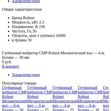
Характеристики
Общие характеристики
Бренд
Robust
Мощность, кВт
2,3
Напряжение, В
230
Частота, Гц
50
Обороты, мин-1 (об/мин)
16000
ø булавы
30
Глубинный вибратор CMP Robust Механический вал — 4 м,
Булава — 30 мм
0 руб.
В корзину
Характеристики
Популярные товары
Глубинный
Глубинный
Глубинный
Глубинный
Глу
вибратор CMP
вибратор CMP
вибратор CMP
вибратор CMP
виб
Robust
Robust
Robust
Robust
Robu
Механический
Механический
Механический
Механический
Мех
вал — 6 м,
вал — 5 м,
вал — 4 м,
вал — 6 м,
вал 
Булава — 58
Булава — 25
Булава — 25
Булава — 30
Була