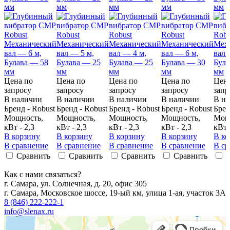
мм
мм
мм
мм
мм
Цена по
Цена по
Цена по
Цена по
Цена
запросу
запросу
запросу
запросу
запр
В наличии
В наличии
В наличии
В наличии
В н
Бренд - Robust
Бренд - Robust
Бренд - Robust
Бренд - Robust
Брен
Мощность,
Мощность,
Мощность,
Мощность,
Мощ
кВт - 2,3
кВт - 2,3
кВт - 2,3
кВт - 2,3
кВт 
В корзину
В корзину
В корзину
В корзину
В ко
В сравнение
В сравнение
В сравнение
В сравнение
В ср
Сравнить
Сравнить
Сравнить
Сравнить
Как с нами связаться?
г. Самара, ул. Солнечная, д. 20, офис 305
г. Самара, Московское шоссе, 19-ый км, улица 1-ая, участок 3А
8 (846) 222-222-1
info@slenax.ru