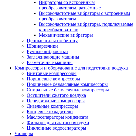
Вибраторы со встроенным
преобразователем, разъёмные
Высокочастотные вибраторы с встроенным
преобразователем
Высокочастотные вибраторы, подключаемые
к преобразователю
Механические вибраторы
Цепные пилы по бетону
Шовнарезчики
Ручные виброкатки
Заглаживающие машины
Разметочные машины
Компрессоры и оборудование для подготовки воздуха
Винтовые компрессоры
Поршневые компрессоры
Поршневые безмасляные компрессоры
Спиральные безмасляные компрессоры
Осушители сжатого воздуха
Передвижные компрессоры
Дизельные компрессоры
Концевые охладители
Маслосепараторы конденсата
Фильтры для сжатого воздуха
Циклонные водосепараторы
Чиллеры