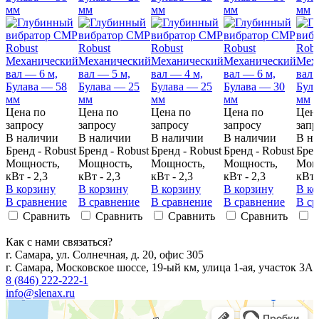
мм
мм
мм
мм
мм
Цена по
Цена по
Цена по
Цена по
Цена
запросу
запросу
запросу
запросу
запр
В наличии
В наличии
В наличии
В наличии
В н
Бренд - Robust
Бренд - Robust
Бренд - Robust
Бренд - Robust
Брен
Мощность,
Мощность,
Мощность,
Мощность,
Мощ
кВт - 2,3
кВт - 2,3
кВт - 2,3
кВт - 2,3
кВт 
В корзину
В корзину
В корзину
В корзину
В ко
В сравнение
В сравнение
В сравнение
В сравнение
В ср
Сравнить
Сравнить
Сравнить
Сравнить
Как с нами связаться?
г. Самара, ул. Солнечная, д. 20, офис 305
г. Самара, Московское шоссе, 19-ый км, улица 1-ая, участок 3А
8 (846) 222-222-1
info@slenax.ru