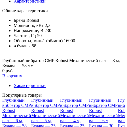
Характеристики
Общие характеристики
Бренд
Robust
Мощность, кВт
2,3
Напряжение, В
230
Частота, Гц
50
Обороты, мин-1 (об/мин)
16000
ø булавы
58
Глубинный вибратор CMP Robust Механический вал — 3 м,
Булава — 58 мм
0 руб.
В корзину
Характеристики
Популярные товары
Глубинный
Глубинный
Глубинный
Глубинный
Глу
вибратор CMP
вибратор CMP
вибратор CMP
вибратор CMP
виб
Robust
Robust
Robust
Robust
Robu
Механический
Механический
Механический
Механический
Мех
вал — 6 м,
вал — 5 м,
вал — 4 м,
вал — 6 м,
вал 
Булава — 58
Булава — 25
Булава — 25
Булава — 30
Була