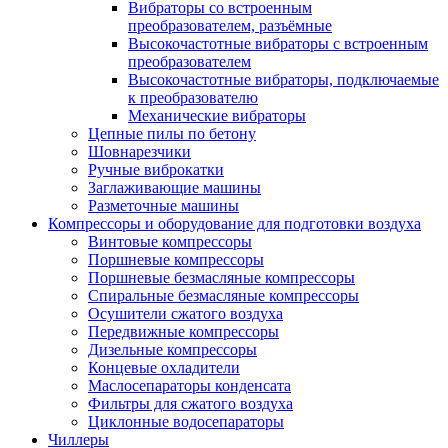
Вибраторы со встроенным
преобразователем, разъёмные
Высокочастотные вибраторы с встроенным
преобразователем
Высокочастотные вибраторы, подключаемые
к преобразователю
Механические вибраторы
Цепные пилы по бетону
Шовнарезчики
Ручные виброкатки
Заглаживающие машины
Разметочные машины
Компрессоры и оборудование для подготовки воздуха
Винтовые компрессоры
Поршневые компрессоры
Поршневые безмасляные компрессоры
Спиральные безмасляные компрессоры
Осушители сжатого воздуха
Передвижные компрессоры
Дизельные компрессоры
Концевые охладители
Маслосепараторы конденсата
Фильтры для сжатого воздуха
Циклонные водосепараторы
Чиллеры