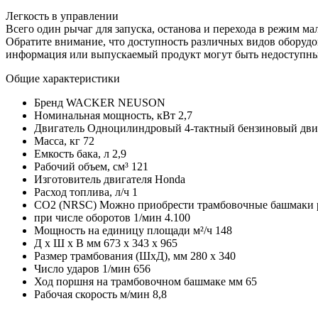
Легкость в управлении
Всего один рычаг для запуска, останова и перехода в режим мал
Обратите внимание, что доступность различных видов оборудов
информация или выпускаемый продукт могут быть недоступны 
Общие характеристики
Бренд
WACKER NEUSON
Номинальная мощность, кВт
2,7
Двигатель
Одноцилиндровый 4-тактный бензиновый дви
Масса, кг
72
Емкость бака, л
2,9
Рабочий объем, см³
121
Изготовитель двигателя
Honda
Расход топлива, л/ч
1
CO2 (NRSC) Можно приобрести трамбовочные башмаки 
при числе оборотов 1/мин
4.100
Мощность на единицу площади м²/ч
148
Д x Ш x В мм
673 x 343 x 965
Размер трамбования (ШxД), мм
280 x 340
Число ударов 1/мин
656
Ход поршня на трамбовочном башмаке мм
65
Рабочая скорость м/мин
8,8