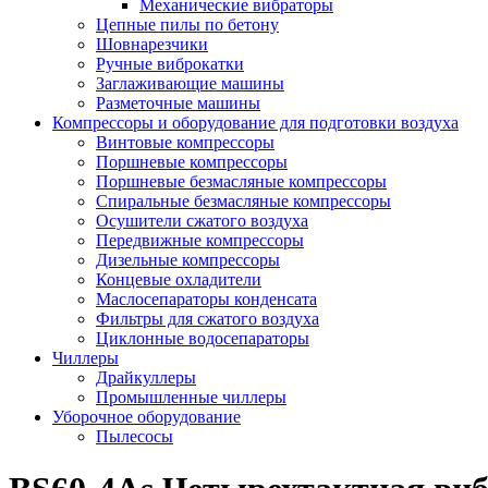
Механические вибраторы
Цепные пилы по бетону
Шовнарезчики
Ручные виброкатки
Заглаживающие машины
Разметочные машины
Компрессоры и оборудование для подготовки воздуха
Винтовые компрессоры
Поршневые компрессоры
Поршневые безмасляные компрессоры
Спиральные безмасляные компрессоры
Осушители сжатого воздуха
Передвижные компрессоры
Дизельные компрессоры
Концевые охладители
Маслосепараторы конденсата
Фильтры для сжатого воздуха
Циклонные водосепараторы
Чиллеры
Драйкуллеры
Промышленные чиллеры
Уборочное оборудование
Пылесосы