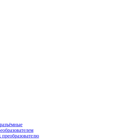
 разъёмные
еобразователем
к преобразователю