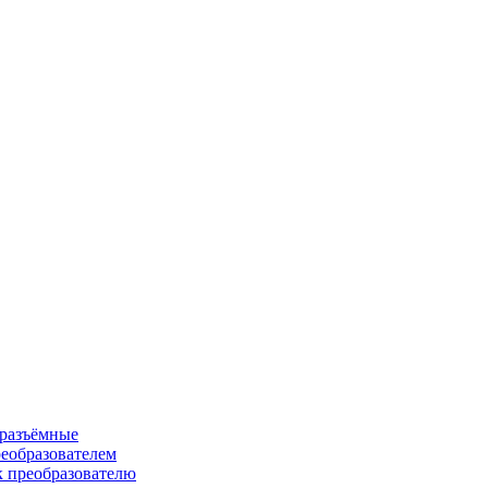
 разъёмные
еобразователем
к преобразователю