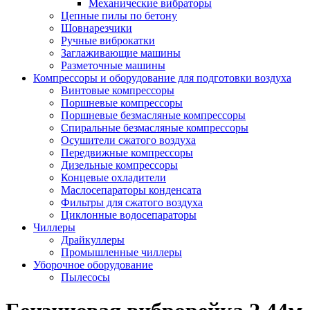
Механические вибраторы
Цепные пилы по бетону
Шовнарезчики
Ручные виброкатки
Заглаживающие машины
Разметочные машины
Компрессоры и оборудование для подготовки воздуха
Винтовые компрессоры
Поршневые компрессоры
Поршневые безмасляные компрессоры
Спиральные безмасляные компрессоры
Осушители сжатого воздуха
Передвижные компрессоры
Дизельные компрессоры
Концевые охладители
Маслосепараторы конденсата
Фильтры для сжатого воздуха
Циклонные водосепараторы
Чиллеры
Драйкуллеры
Промышленные чиллеры
Уборочное оборудование
Пылесосы