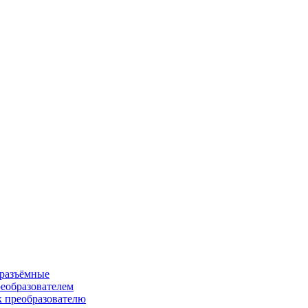
 разъёмные
еобразователем
к преобразователю