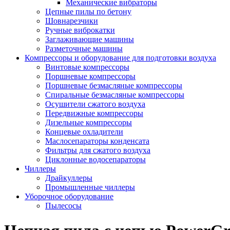
Механические вибраторы
Цепные пилы по бетону
Шовнарезчики
Ручные виброкатки
Заглаживающие машины
Разметочные машины
Компрессоры и оборудование для подготовки воздуха
Винтовые компрессоры
Поршневые компрессоры
Поршневые безмасляные компрессоры
Спиральные безмасляные компрессоры
Осушители сжатого воздуха
Передвижные компрессоры
Дизельные компрессоры
Концевые охладители
Маслосепараторы конденсата
Фильтры для сжатого воздуха
Циклонные водосепараторы
Чиллеры
Драйкуллеры
Промышленные чиллеры
Уборочное оборудование
Пылесосы