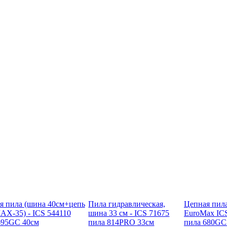
я пила (шина 40см+цепь
Пила гидравлическая,
Цепная пил
AX-35) - ICS 544110
шина 33 см - ICS 71675
EuroMax IC
695GC 40см
пила 814PRO 33см
пила 680GC