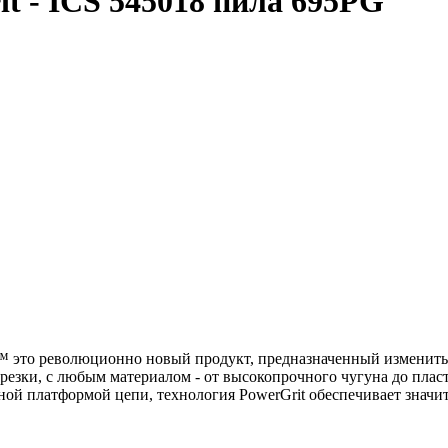
t - ICS 545018 пила 695PG
t™ это революционно новый продукт, предназначенный изменить
ы резки, с любым материалом - от высокопрочного чугуна до пла
ной платформой цепи, технология PowerGrit обеспечивает значи