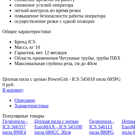
снижение усилий оператора
легкий контроль во время резки
повышение безопасности работы оператора
осуществление резки с одной позиции
Общие характеристики
Бренд
ICS
Масса, кг
10
Гарантия, мес
12 месяцев
Область применения
Чугунные трубы, трубы ПВХ
Максимальная глубина реза, см
до 40см
Цепная пила с цепью PowerGrit - ICS 545018 пила 695PG
0 руб.
В корзину
Описание
Характеристики
Популярные товары
Гидропила -
Цепная пила с цепью
Гидропила -
Цепна
ICS 566357
EuroMAX - ICS 545100
ICS 546113
EuroM
пила 890F4
пила 680GC 30см
пила 880PG
пила 