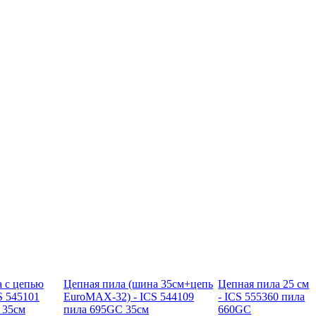
а с цепью
Цепная пила (шина 35см+цепь
Цепная пила 25 см
S 545101
EuroMAX-32) - ICS 544109
- ICS 555360 пила
 35см
пила 695GC 35см
660GC