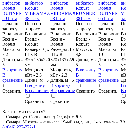
Цена по
Цена по
Цена по
Цена по
Цена по
Цен
запросу
запросу
запросу
запросу
запросу
зап
В наличии
В наличии
В наличии
В наличии
В наличии
В н
Бренд -
Бренд -
Бренд -
Бренд -
Бренд -
Бре
Robust
Robust
Robust
Robust
Robust
Rob
Масса, кг -
Размеры Д х
Размеры Д х
Масса, кг -
Масса, кг -
Раз
7,2
Ш х В -
Ш х В -
4,8
10
Ш х
Длина, м -
320х135х220
320х135х220
Длина, м -
Длина, м -
320
5
мм
мм
5
5
мм
В корзину
Мощность,
Мощность,
В корзину
В корзину
Мо
В
кВт - 2,3
кВт - 2,3
В
В
кВт
сравнение
Длина, м - 5
Длина, м - 5
сравнение
сравнение
Дли
В корзину
В корзину
В к
В сравнение
В сравнение
В с
Сравнить
Сравнить
Сравнить
Сравнить
Сравнить
Сра
Как с нами связаться?
г. Самара, ул. Солнечная, д. 20, офис 305
г. Самара, Московское шоссе, 19-ый км, улица 1-ая, участок 3А
8 (846) 222-222-1