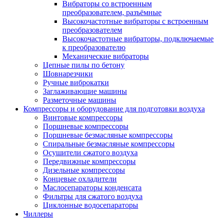
Вибраторы со встроенным
преобразователем, разъёмные
Высокочастотные вибраторы с встроенным
преобразователем
Высокочастотные вибраторы, подключаемые
к преобразователю
Механические вибраторы
Цепные пилы по бетону
Шовнарезчики
Ручные виброкатки
Заглаживающие машины
Разметочные машины
Компрессоры и оборудование для подготовки воздуха
Винтовые компрессоры
Поршневые компрессоры
Поршневые безмасляные компрессоры
Спиральные безмасляные компрессоры
Осушители сжатого воздуха
Передвижные компрессоры
Дизельные компрессоры
Концевые охладители
Маслосепараторы конденсата
Фильтры для сжатого воздуха
Циклонные водосепараторы
Чиллеры