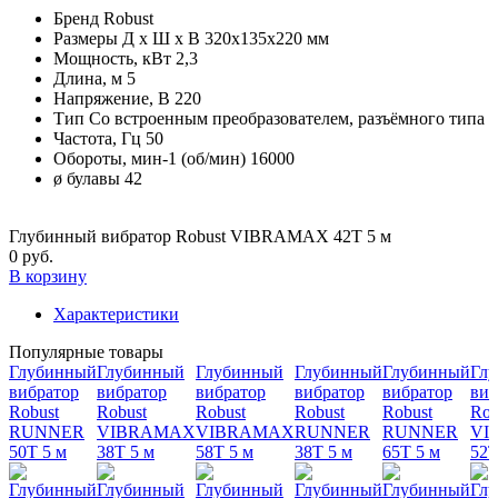
Бренд
Robust
Размеры Д х Ш х В
320х135х220 мм
Мощность, кВт
2,3
Длина, м
5
Напряжение, В
220
Тип
Cо встроенным преобразователем, разъёмного типа
Частота, Гц
50
Обороты, мин-1 (об/мин)
16000
ø булавы
42
Глубинный вибратор Robust VIBRAMAX 42T 5 м
0 руб.
В корзину
Характеристики
Популярные товары
Глубинный
Глубинный
Глубинный
Глубинный
Глубинный
Гл
вибратор
вибратор
вибратор
вибратор
вибратор
виб
Robust
Robust
Robust
Robust
Robust
Rob
RUNNER
VIBRAMAX
VIBRAMAX
RUNNER
RUNNER
VI
50Т 5 м
38T 5 м
58T 5 м
38T 5 м
65T 5 м
52T