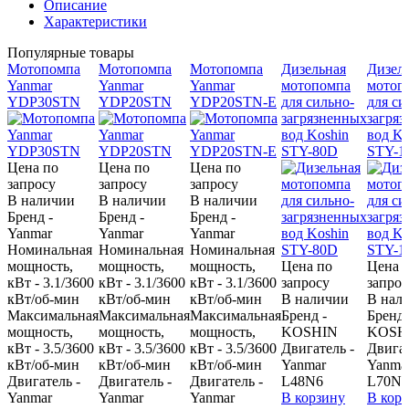
Описание
Характеристики
Популярные товары
Мотопомпа
Мотопомпа
Мотопомпа
Дизельная
Дизел
Yanmar
Yanmar
Yanmar
мотопомпа
мотоп
YDP30STN
YDP20STN
YDP20STN-E
для сильно-
для си
загрязненных
загря
вод Koshin
вод Ko
STY-80D
STY-1
Цена по
Цена по
Цена по
запросу
запросу
запросу
В наличии
В наличии
В наличии
Бренд -
Бренд -
Бренд -
Yanmar
Yanmar
Yanmar
Номинальная
Номинальная
Номинальная
мощность,
мощность,
мощность,
Цена по
Цена 
кВт - 3.1/3600
кВт - 3.1/3600
кВт - 3.1/3600
запросу
запрос
кВт/об-мин
кВт/об-мин
кВт/об-мин
В наличии
В нал
Максимальная
Максимальная
Максимальная
Бренд -
Бренд 
мощность,
мощность,
мощность,
KOSHIN
KOSH
кВт - 3.5/3600
кВт - 3.5/3600
кВт - 3.5/3600
Двигатель -
Двигат
кВт/об-мин
кВт/об-мин
кВт/об-мин
Yanmar
Yanma
Двигатель -
Двигатель -
Двигатель -
L48N6
L70N6
Yanmar
Yanmar
Yanmar
В корзину
В кор