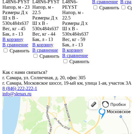
L48N6-PYST
L48N6-PYST
L48N6-
В сравнение
В сра
Напор, м - 23
Напор, м -
PEYST
Сравнить
Ср
Размеры Д х
22.5
Напор, м -
Ш х В -
Размеры Д х
22.5
530x484x637
Ш х В -
Размеры Д х
Вес, кг - 45
530x484x637
Ш х В -
Бак, л - 13
Вес, кг - 44
530x484x637
В корзину
Бак, л - 13
Вес, кг - 59
В сравнение
В корзину
Бак, л - 13
В сравнение
В корзину
Сравнить
В сравнение
Сравнить
Сравнить
Как с нами связаться?
г. Самара, ул. Солнечная, д. 20, офис 305
г. Самара, Московское шоссе, 19-ый км, улица 1-ая, участок 3А
8 (846) 222-222-1
info@slenax.ru