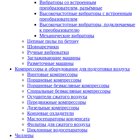
Вибраторы со встроенным
преобразователем, разъёмные
Высокочастотные вибраторы с встроенным
преобразователем
Высокочастотные вибраторы, подключаемые
к преобразователю
Механические вибраторы
Цепные пилы по бетону
Шовнарезчики
Ручные виброкатки
Заглаживающие машины
Разметочные машины
Компрессоры и оборудование для подготовки воздуха
Винтовые компрессоры
Поршневые компрессоры
Поршневые безмасляные компрессоры
Спиральные безмасляные компрессоры
Осушители сжатого воздуха
Передвижные компрессоры
Дизельные компрессоры
Концевые охладители
Маслосепараторы конденсата
Фильтры для сжатого воздуха
Циклонные водосепараторы
Чиллеры