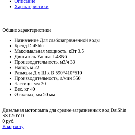
Описание
Характеристики
Общие характеристики
Назначение
Для слабозагрязненной воды
Бренд
DaiShin
Максимальная мощность, кВт
3.5
Двигатель
Yanmar L48N6
Производительность, м3/ч
33
Напор, м
22
Размеры Д х Ш х В
590*410*510
Производительность, л/мин
550
Частицы мм
20
Вес, кг
40
Ø вх/вых, мм
50 мм
Дизельная мотопомпа для средне-загрязненных вод DaiShin
SST-50YD
0 руб.
В корзину