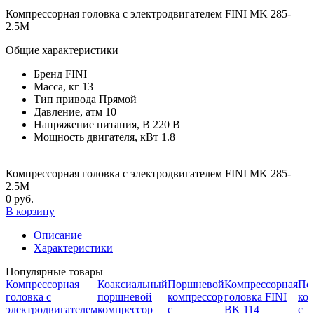
Компрессорная головка с электродвигателем FINI MK 285-
2.5M
Общие характеристики
Бренд
FINI
Масса, кг
13
Тип привода
Прямой
Давление, атм
10
Напряжение питания, В
220 В
Мощность двигателя, кВт
1.8
Компрессорная головка с электродвигателем FINI MK 285-
2.5M
0 руб.
В корзину
Описание
Характеристики
Популярные товары
Компрессорная
Коаксиальный
Поршневой
Компрессорная
По
головка с
поршневой
компрессор
головка FINI
ко
электродвигателем
компрессор
с
BK 114
с