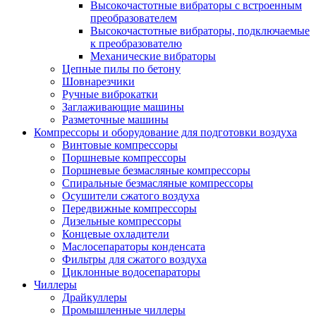
Высокочастотные вибраторы с встроенным
преобразователем
Высокочастотные вибраторы, подключаемые
к преобразователю
Механические вибраторы
Цепные пилы по бетону
Шовнарезчики
Ручные виброкатки
Заглаживающие машины
Разметочные машины
Компрессоры и оборудование для подготовки воздуха
Винтовые компрессоры
Поршневые компрессоры
Поршневые безмасляные компрессоры
Спиральные безмасляные компрессоры
Осушители сжатого воздуха
Передвижные компрессоры
Дизельные компрессоры
Концевые охладители
Маслосепараторы конденсата
Фильтры для сжатого воздуха
Циклонные водосепараторы
Чиллеры
Драйкуллеры
Промышленные чиллеры