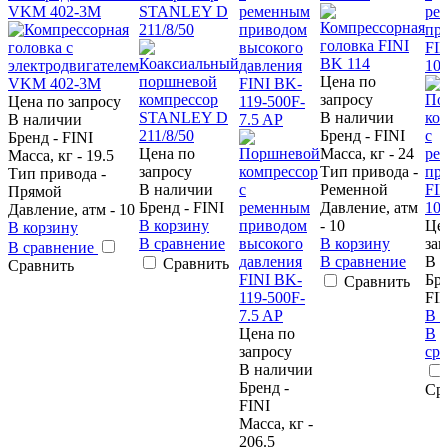
VKM 402-3M
STANLEY D
ременным
ре
211/8/50
приводом
пр
высокого
FI
давления
103
Цена по
FINI BK-
запросу
Цена по запросу
119-500F-
В наличии
В наличии
7.5 AP
Бренд - FINI
Бренд - FINI
Цена по
Масса, кг - 24
Масса, кг - 19.5
запросу
Тип привода -
Тип привода -
В наличии
Ременной
Прямой
Бренд - FINI
Давление, атм
Давление, атм - 10
В корзину
- 10
Це
В корзину
В сравнение
В корзину
зап
В сравнение
В сравнение
В 
Сравнить
Сравнить
Бре
Сравнить
FI
В 
Цена по
В
запросу
ср
В наличии
Бренд -
Ср
FINI
Масса, кг -
206.5