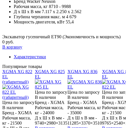
Бренд
Wacker Neuson
Рабочая масса, кг
8710 - 9988
Д x Ш x В мм
7.117 x 2.250 x 2.562
Глубина черпания макс. м
4 679
Мощность двигателя, кВт
55,4
Экскаватор гусеничный ET90 (Экономичность и мощность)
0 руб.
В корзину
Характеристики
Популярные товары
XGMA XG 822
XGMA XG 825
XGMA XG 836
XGMA XG 8
EL
EL
EL
EL
(габаритный)
Цена по запросу
Цена по запросу
Цена по запр
В наличии
В наличии
В наличии
Цена по запросу
Бренд - XGMA
Бренд - XGMA
Бренд - XG
В наличии
Рабочая масса,
Рабочая масса, кг
Рабочая масс
Бренд - XGMA
кг - 24000
- 35000
кг - 21500
Рабочая масса,
Д x Ш x В мм -
Д x Ш x В мм -
Д x Ш x В мм
кг - 21500
9740×2980×3135
11285×3370×3510
9765×2540×3