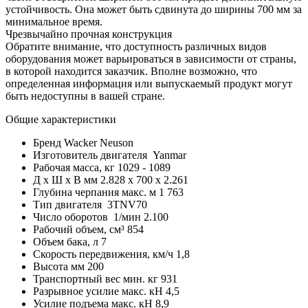
устойчивость. Она может быть сдвинута до ширины 700 мм за
минимальное время.
Чрезвычайно прочная конструкция
Обратите внимание, что доступность различных видов
оборудования может варьироваться в зависимости от страны,
в которой находится заказчик. Вполне возможно, что
определенная информация или выпускаемый продукт могут
быть недоступны в вашей стране.
Общие характеристики
Бренд
Wacker Neuson
Изготовитель двигателя
Yanmar
Рабочая масса, кг
1029 - 1089
Д x Ш x В мм
2.828 x 700 x 2.261
Глубина черпания макс. м
1 763
Тип двигателя
3TNV70
Число оборотов 1/мин
2.100
Рабочий объем, см³
854
Объем бака, л
7
Скорость передвижения, км/ч
1,8
Высота мм
200
Транспортный вес мин. кг
931
Разрывное усилие макс. кН
4,5
Усилие подъема макс. кН
8,9