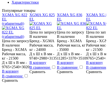
Характеристики
Популярные товары
XGMA XG 822
XGMA XG 825
XGMA XG 836
XGMA XG 8
EL
EL
EL
EL
(габаритный)
Цена по запросу
Цена по запросу
Цена по запр
В наличии
В наличии
В наличии
Цена по запросу
Бренд - XGMA
Бренд - XGMA
Бренд - XG
В наличии
Рабочая масса,
Рабочая масса, кг
Рабочая масс
Бренд - XGMA
кг - 24000
- 35000
кг - 21500
Рабочая масса,
Д x Ш x В мм -
Д x Ш x В мм -
Д x Ш x В мм
кг - 21500
9740×2980×3135
11285×3370×3510
9765×2540×3
Д x Ш x В мм -
В корзину
В корзину
В корзину
9765×2540×3020
В сравнение
В сравнение
В сравнение
В корзину
Сравнить
Сравнить
Сравнить
В сравнение
Сравнить