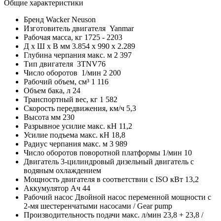
Общие характеристики
Бренд
Wacker Neuson
Изготовитель двигателя
Yanmar
Рабочая масса, кг
1725 - 2203
Д x Ш x В мм
3.854 x 990 x 2.289
Глубина черпания макс. м
2 397
Тип двигателя
3TNV76
Число оборотов 1/мин
2 200
Рабочий объем, см³
1 116
Объем бака, л
24
Транспортный вес, кг
1 582
Скорость передвижения, км/ч
5,3
Высота мм
230
Разрывное усилие макс. кН
11,2
Усилие подъема макс. кН
18,8
Радиус черпания макс. м
3 989
Число оборотов поворотной платформы 1/мин
10
Двигатель
3-цилиндровый дизельный двигатель с
водяным охлаждением
Мощность двигателя в соответствии с ISO кВт
13,2
Аккумулятор Ач
44
Рабочий насос
Двойной насос переменной мощности с
2-мя шестеренчатыми насосами / Gear pump
Производительность подачи макс. л/мин
23,8 + 23,8 /