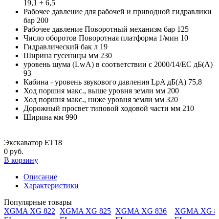
19,1 + 6,5
Рабочее давление для рабочей и приводной гидравлики
бар
200
Рабочее давление Поворотный механизм бар
125
Число оборотов Поворотная платформа 1/мин
10
Гидравлический бак л
19
Ширина гусеницы мм
230
уровень шума (LwA) в соответствии с 2000/14/EC дБ(A)
93
Кабина - уровень звукового давления LpA дБ(A)
75,8
Ход поршня макс., выше уровня земли мм
200
Ход поршня макс., ниже уровня земли мм
320
Дорожный просвет типовой ходовой части мм
210
Ширина мм
990
Экскаватор ET18
0 руб.
В корзину
Описание
Характеристики
Популярные товары
XGMA XG 822
XGMA XG 825
XGMA XG 836
XGMA XG 8