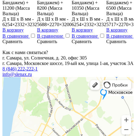
Бандажем) +
Бандажем) +
Бандажем) +
Бандажем) +
11200 (Масса
8200 (Масса
10350 (Масса
6500 (Масса
Вальца)
Вальца)
Вальца)
Вальца)
Д x Ш x В мм -
Д x Ш x В мм -
Д x Ш x В мм -
Д x Ш x В мм 
6254×2332×3232
5688×2270×3200
6254×2332×3232
5717×2270×32
В корзину
В корзину
В корзину
В корзину
В сравнение
В сравнение
В сравнение
В сравнение
Сравнить
Сравнить
Сравнить
Сравнить
Как с нами связаться?
г. Самара, ул. Солнечная, д. 20, офис 305
г. Самара, Московское шоссе, 19-ый км, улица 1-ая, участок 3А
8 (846) 222-222-1
info@slenax.ru