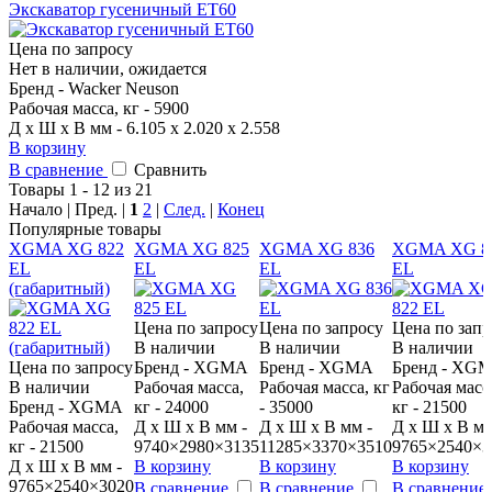
Экскаватор гусеничный ET60
Цена по запросу
Нет в наличии, ожидается
Бренд - Wacker Neuson
Рабочая масса, кг - 5900
Д x Ш x В мм - 6.105 x 2.020 x 2.558
В корзину
В сравнение
Сравнить
Товары 1 - 12 из 21
Начало | Пред. |
1
2
|
След.
|
Конец
Популярные товары
XGMA XG 822
XGMA XG 825
XGMA XG 836
XGMA XG 8
EL
EL
EL
EL
(габаритный)
Цена по запросу
Цена по запросу
Цена по запр
В наличии
В наличии
В наличии
Цена по запросу
Бренд - XGMA
Бренд - XGMA
Бренд - XG
В наличии
Рабочая масса,
Рабочая масса, кг
Рабочая масс
Бренд - XGMA
кг - 24000
- 35000
кг - 21500
Рабочая масса,
Д x Ш x В мм -
Д x Ш x В мм -
Д x Ш x В мм
кг - 21500
9740×2980×3135
11285×3370×3510
9765×2540×3
Д x Ш x В мм -
В корзину
В корзину
В корзину
9765×2540×3020
В сравнение
В сравнение
В сравнение