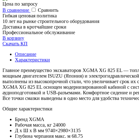
Цена по запросу
В сравнение
Сравнить
Гибкая ценовая политика
10 лет на рынке строительного оборудования
Доставка в кротчайшие сроки
Профессиональное обслуживание
В корзину
Скачать КП
Описание
Характеристики
Главное преимущество экскаваторов XGMA XG 825 EL — топлив
мощным двигателем ISUZU (Япония) и электрогидравлической с
выполнены из высокопрочной стали, что увеличивает срок их 
XGMA XG 825 EL оснощен модернизированной кабиной с систе
аудиоподготовкой и USB-разъемами. Комфортное сидение и р
Все точки смазки выведены в одно место для удобства техниче
Общие характеристики
Бренд
XGMA
Рабочая масса, кг
24000
Д x Ш x В мм
9740×2980×3135
Глубина черпания макс. м
68.75