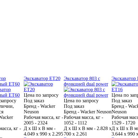
тор
Экскаватор ET20
Экскаватор 803 с
Экскаватор
ный ET60
функцией dual power
Цена по запросу
Цена по зап
 запросу
Под заказ
Цена по запросу
Под заказ
аличии,
Бренд - Wacker
Под заказ
Бренд - Wac
ся
Neuson
Бренд - Wacker Neuson
Neuson
Wacker
Рабочая масса, кг -
Рабочая масса, кг -
Рабочая масс
2005 - 2324
1052 - 1112
1529 - 1720
масса, кг -
Д x Ш x В мм -
Д x Ш x В мм - 2.828 x
Д x Ш x В м
4.049 x 990 x 2.295
700 x 2.261
3.644 x 990 