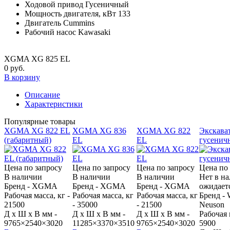
Ходовой привод
Гусеничный
Мощность двигателя, кВт
133
Двигатель
Cummins
Рабочий насос
Kawasaki
XGMA XG 825 EL
0 руб.
В корзину
Описание
Характеристики
Популярные товары
XGMA XG 822 EL
XGMA XG 836
XGMA XG 822
Экскава
(габаритный)
EL
EL
гусенич
Цена по запросу
Цена по запросу
Цена по запросу
Цена по
В наличии
В наличии
В наличии
Нет в н
Бренд - XGMA
Бренд - XGMA
Бренд - XGMA
ожидает
Рабочая масса, кг -
Рабочая масса, кг
Рабочая масса, кг
Бренд - 
21500
- 35000
- 21500
Neuson
Д x Ш x В мм -
Д x Ш x В мм -
Д x Ш x В мм -
Рабочая 
9765×2540×3020
11285×3370×3510
9765×2540×3020
5900