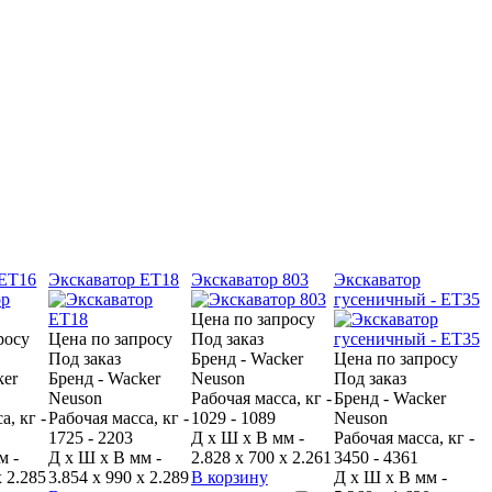
 ET16
Экскаватор ET18
Экскаватор 803
Экскаватор
гусеничный - ET35
Цена по запросу
росу
Цена по запросу
Под заказ
Под заказ
Бренд - Wacker
Цена по запросу
ker
Бренд - Wacker
Neuson
Под заказ
Neuson
Рабочая масса, кг -
Бренд - Wacker
а, кг -
Рабочая масса, кг -
1029 - 1089
Neuson
1725 - 2203
Д x Ш x В мм -
Рабочая масса, кг -
м -
Д x Ш x В мм -
2.828 x 700 x 2.261
3450 - 4361
x 2.285
3.854 x 990 x 2.289
В корзину
Д x Ш x В мм -