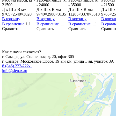
Рабочая масса, кг -
Рабочая масса, кг
Рабочая масса, кг
Рабочая 
21500
- 24000
- 35000
- 21500
Д x Ш x В мм -
Д x Ш x В мм -
Д x Ш x В мм -
Д x Ш x
9765×2540×3020
9740×2980×3135
11285×3370×3510
9765×25
В корзину
В корзину
В корзину
В корзи
В сравнение
В сравнение
В сравнение
В сравн
Сравнить
Сравнить
Сравнить
Сравни
Как с нами связаться?
г. Самара, ул. Солнечная, д. 20, офис 305
г. Самара, Московское шоссе, 19-ый км, улица 1-ая, участок 3А
8 (846) 222-222-1
info@slenax.ru