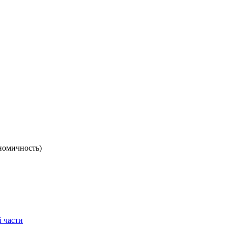
номичность)
 части