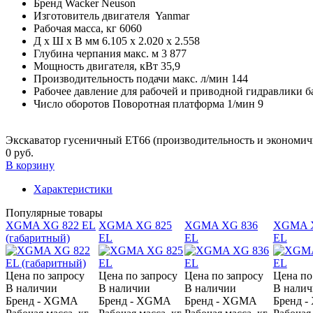
Бренд
Wacker Neuson
Изготовитель двигателя
Yanmar
Рабочая масса, кг
6060
Д x Ш x В мм
6.105 x 2.020 x 2.558
Глубина черпания макс. м
3 877
Мощность двигателя, кВт
35,9
Производительность подачи макс. л/мин
144
Рабочее давление для рабочей и приводной гидравлики б
Число оборотов Поворотная платформа 1/мин
9
Экскаватор гусеничный ET66 (производительность и экономич
0 руб.
В корзину
Характеристики
Популярные товары
XGMA XG 822 EL
XGMA XG 825
XGMA XG 836
XGMA X
(габаритный)
EL
EL
EL
Цена по запросу
Цена по запросу
Цена по запросу
Цена по
В наличии
В наличии
В наличии
В нали
Бренд - XGMA
Бренд - XGMA
Бренд - XGMA
Бренд 