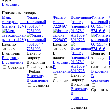
В корзину
Популярные товары
Маяк
Фильтр
Фильтр
Воздушный
Фильтр
Ф
светодиодный
топливный
салона
фильтр
масляный
г
(магнит -12V)
7001034 /
7228497
(внешний)
6675517 /
6
7251998
01.376 /
5741616
AG1039 /
6910725
Цена по
Цена по
Ц
запросу
запросу
з
В наличии
Цена по
В
Цена по
В
В корзину
запросу
наличии
запросу
В
В сравнение
В наличии
В корзину
В
В
Производитель
В
наличии
Сравнить
С
- Perkins
сравнение
В корзину
Цена по
В корзину
В
запросу
В сравнение
сравнение
Сравнить
В наличии
Сравнить
В корзину
Сравнить
В
сравнение
Сравнить