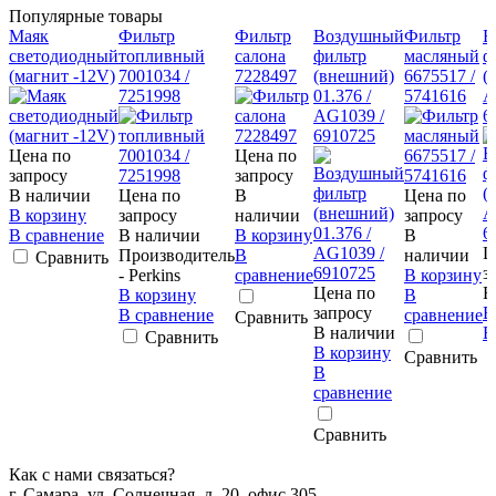
Популярные товары
Маяк
Фильтр
Фильтр
Воздушный
Фильтр
В
светодиодный
топливный
салона
фильтр
масляный
ф
(магнит -12V)
7001034 /
7228497
(внешний)
6675517 /
(
7251998
01.376 /
5741616
A
AG1039 /
6
6910725
Цена по
Цена по
запросу
запросу
В наличии
Цена по
В
Цена по
В корзину
запросу
наличии
запросу
В сравнение
В наличии
В корзину
В
Ц
Производитель
В
наличии
Сравнить
з
- Perkins
сравнение
В корзину
Цена по
В
В корзину
В
запросу
В
В сравнение
сравнение
Сравнить
В наличии
В
Сравнить
В корзину
Сравнить
В
сравнение
Сравнить
Как с нами связаться?
г. Самара, ул. Солнечная, д. 20, офис 305