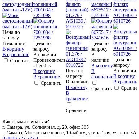
светодиодный
топливный
фильтр
масляный
фильтр
(магнит -12V)
7001034 /
(внешний)
6675517 /
(внутренни
7251998
01.376 /
5741616
AG1039/1 /
AG1039 /
6910726
6910725
Цена по
запросу
В наличии
Цена по
Цена по
В корзину
запросу
запросу
В сравнение
В наличии
В
Цена по
Производитель
наличии
Сравнить
запросу
- Perkins
В корзину
Цена по
В наличии
В корзину
В
запросу
В корзину
В сравнение
сравнение
В наличии
В сравнени
Сравнить
В корзину
Сравнит
Сравнить
В
сравнение
Сравнить
Как с нами связаться?
г. Самара, ул. Солнечная, д. 20, офис 305
г. Самара, Московское шоссе, 19-ый км, улица 1-ая, участок 3А
8 (846) 222-222-1