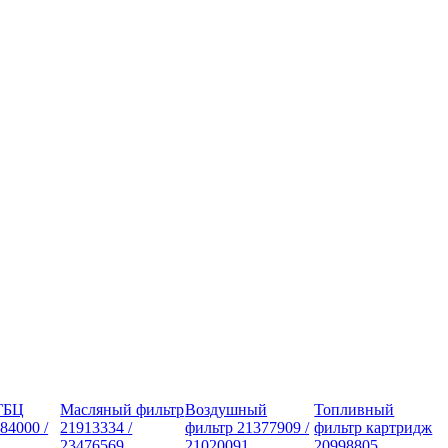
ГБЦ
Масляный фильтр
Воздушный
Топливный
84000 /
21913334 /
фильтр 21377909 /
фильтр картридж
23476569
21020091
20998805