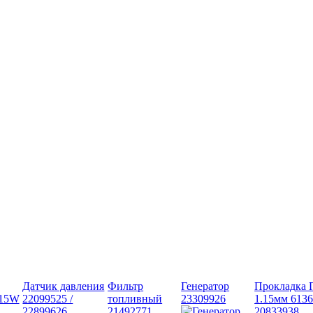
Датчик давления
Фильтр
Генератор
Прокладка 
315W
22099525 /
топливный
23309926
1.15мм 6136
22899626
21492771
20833938