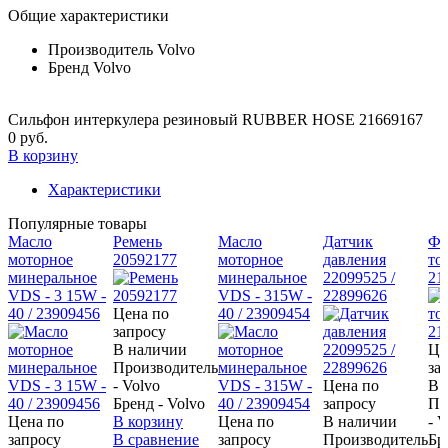
Общие характеристики
Производитель
Volvo
Бренд
Volvo
Сильфон интеркулера резиновый RUBBER HOSE 21669167
0 руб.
В корзину
Характеристики
Популярные товары
Масло
Ремень
Масло
Датчик
Фи
моторное
20592177
моторное
давления
то
минеральное
минеральное
22099525 /
21
VDS - 3 15W -
VDS - 315W -
22899626
40 / 23909456
Цена по
40 / 23909454
запросу
В наличии
Це
Производитель
за
- Volvo
Цена по
В 
Бренд - Volvo
запросу
Пр
Цена по
В корзину
Цена по
В наличии
- 
запросу
В сравнение
запросу
Производитель
Бр