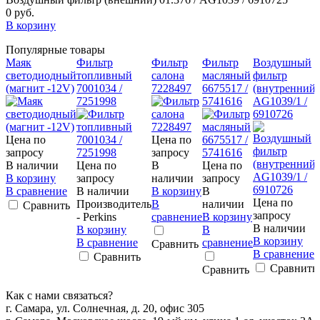
0 руб.
В корзину
Популярные товары
Маяк
Фильтр
Фильтр
Фильтр
Воздушный
светодиодный
топливный
салона
масляный
фильтр
(магнит -12V)
7001034 /
7228497
6675517 /
(внутренний)
7251998
5741616
AG1039/1 /
6910726
Цена по
Цена по
запросу
запросу
В наличии
Цена по
В
Цена по
В корзину
запросу
наличии
запросу
В сравнение
В наличии
В корзину
В
Цена по
Производитель
В
наличии
Сравнить
запросу
- Perkins
сравнение
В корзину
В наличии
В корзину
В
В корзину
В сравнение
сравнение
Сравнить
В сравнение
Сравнить
Сравнить
Сравнить
Как с нами связаться?
г. Самара, ул. Солнечная, д. 20, офис 305