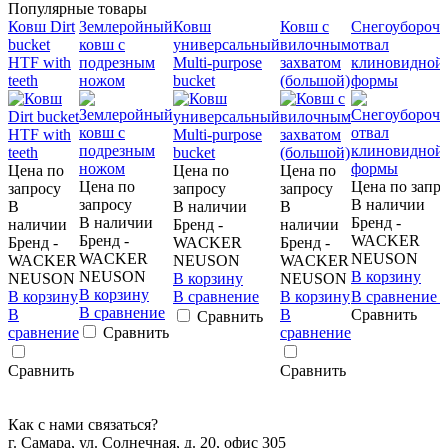
Популярные товары
Ковш Dirt
Землеройный
Ковш
Ковш с
Снегоубороч
bucket
ковш с
универсальный
вилочным
отвал
HTF with
подрезным
Multi-purpose
захватом
клиновидной
teeth
ножом
bucket
(большой)
формы
Цена по
Цена по
Цена по
Цена по
Цена по запр
запросу
запросу
запросу
запросу
В наличии
В
В наличии
В
В наличии
Бренд -
наличии
Бренд -
наличии
Бренд -
WACKER
Бренд -
WACKER
Бренд -
WACKER
NEUSON
WACKER
NEUSON
WACKER
NEUSON
В корзину
NEUSON
В корзину
NEUSON
В корзину
В корзину
В сравнение
В корзину
В сравнение
В сравнение
В
В
Сравнить
Сравнить
сравнение
Сравнить
сравнение
Сравнить
Сравнить
Как с нами связаться?
г. Самара, ул. Солнечная, д. 20, офис 305