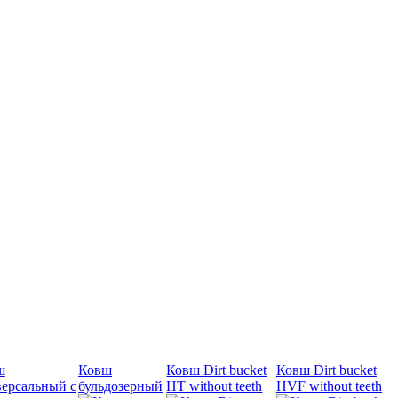
ш
Ковш
Ковш Dirt bucket
Ковш Dirt bucket
ерсальный с
бульдозерный
HT without teeth
HVF without teeth