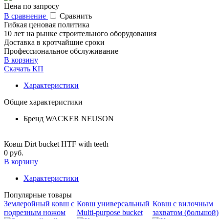
Цена по запросу
В сравнение
Сравнить
Гибкая ценовая политика
10 лет на рынке строительного оборудования
Доставка в кротчайшие сроки
Профессиональное обслуживание
В корзину
Скачать КП
Характеристики
Общие характеристики
Бренд
WACKER NEUSON
Ковш Dirt bucket HTF with teeth
0 руб.
В корзину
Характеристики
Популярные товары
Землеройный ковш с
Ковш универсальный
Ковш с вилочным
подрезным ножом
Multi-purpose bucket
захватом (большой)