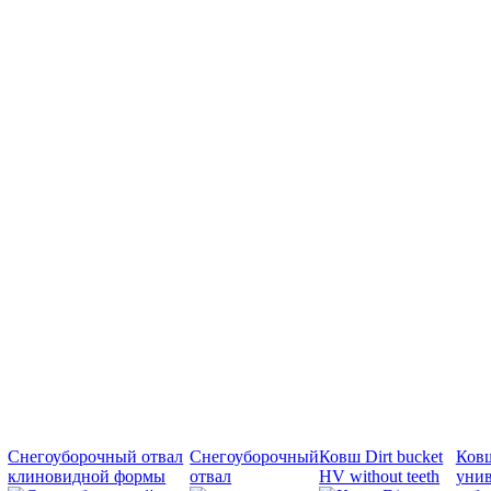
Снегоуборочный отвал
Снегоуборочный
Ковш Dirt bucket
Ков
клиновидной формы
отвал
HV without teeth
унив