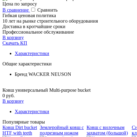
Цена по запросу
В сравнение
Сравнить
Гибкая ценовая политика
10 лет на рынке строительного оборудования
Доставка в кротчайшие сроки
Профессиональное обслуживание
В корзину
Скачать КП
Характеристики
Общие характеристики
Бренд
WACKER NEUSON
Ковш универсальный Multi-purpose bucket
0 руб.
В корзину
Характеристики
Популярные товары
Ковш Dirt bucket
Землеройный ковш с
Ковш с вилочным
Сн
HTF with teeth
подрезным ножом
захватом (большой)
кл