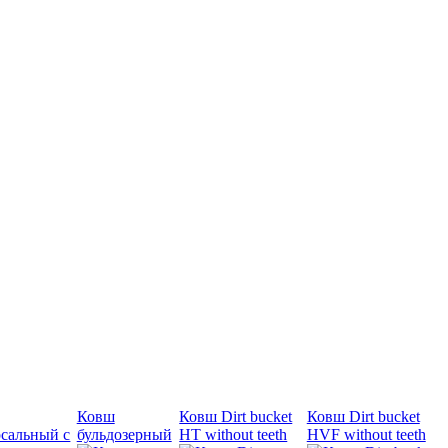
Ковш
Ковш Dirt bucket
Ковш Dirt bucket
сальный с
бульдозерный
HT without teeth
HVF without teeth