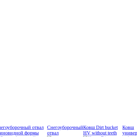
егоуборочный отвал
Снегоуборочный
Ковш Dirt bucket
Ковш
иновидной формы
отвал
HV without teeth
универ