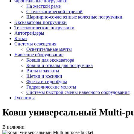
Фронтальные погрузчики
На жесткой раме
С телескопической стрелой
Шарнирно-сочлененные колесные погрузчики
Экскаваторы-погрузчики
Телескопические погрузчики
Автогрейдеры
Катки
Системы освещения
Осветительные мачты
Навесное оборудование
Ковши для экскаватора
Ковши и отвалы для погрузчика
Вилы и захваты
Щетки и косилки
Фрезы и гидробуры
Гидравлические молоты
Системы быстрой смены навесного оборудования
Гусеницы
Ковш универсальный Multi-pu
В наличии