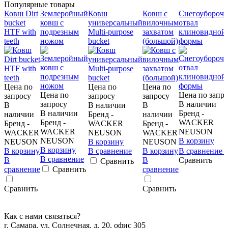
Популярные товары
Ковш Dirt
Землеройный
Ковш
Ковш с
Снегоубороч
bucket
ковш с
универсальный
вилочным
отвал
HTF with
подрезным
Multi-purpose
захватом
клиновидной
teeth
ножом
bucket
(большой)
формы
Цена по
Цена по
Цена по
Цена по
Цена по запр
запросу
запросу
запросу
запросу
В наличии
В
В наличии
В
В наличии
Бренд -
наличии
Бренд -
наличии
Бренд -
WACKER
Бренд -
WACKER
Бренд -
WACKER
NEUSON
WACKER
NEUSON
WACKER
NEUSON
В корзину
NEUSON
В корзину
NEUSON
В корзину
В корзину
В сравнение
В корзину
В сравнение
В сравнение
В
В
Сравнить
Сравнить
сравнение
Сравнить
сравнение
Сравнить
Сравнить
Как с нами связаться?
г. Самара, ул. Солнечная, д. 20, офис 305