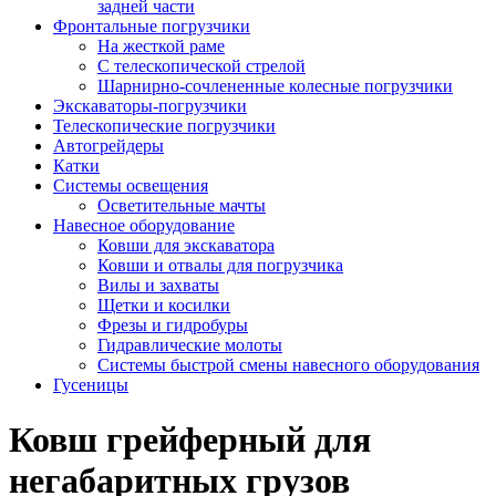
задней части
Фронтальные погрузчики
На жесткой раме
С телескопической стрелой
Шарнирно-сочлененные колесные погрузчики
Экскаваторы-погрузчики
Телескопические погрузчики
Автогрейдеры
Катки
Системы освещения
Осветительные мачты
Навесное оборудование
Ковши для экскаватора
Ковши и отвалы для погрузчика
Вилы и захваты
Щетки и косилки
Фрезы и гидробуры
Гидравлические молоты
Системы быстрой смены навесного оборудования
Гусеницы
Ковш грейферный для
негабаритных грузов