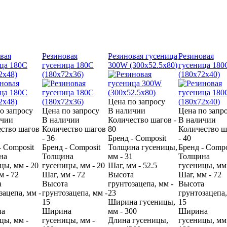
вая
Резиновая
Резиновая гусеница
Резиновая
ца 180С
гусеница 180С
300W (300х52.5х80)
гусеница 180
2х48)
(180х72х36)
(180х72х40)
Цена по запросу
о запросу
Цена по запросу
В наличии
Цена по запр
ичии
В наличии
Количество шагов -
В наличии
ство шагов
Количество шагов
80
Количество ш
- 36
Бренд - Composit
- 40
- Composit
Бренд - Composit
Толщина гусеницы,
Бренд - Compo
на
Толщина
мм - 31
Толщина
цы, мм - 20
гусеницы, мм - 20
Шаг, мм - 52.5
гусеницы, мм 
м - 72
Шаг, мм - 72
Высота
Шаг, мм - 72
а
Высота
грунтозацепа, мм -
Высота
зацепа, мм -
грунтозацепа, мм -
23
грунтозацепа,
15
Ширина гусеницы,
15
на
Ширина
мм - 300
Ширина
цы, мм -
гусеницы, мм -
Длина гусеницы,
гусеницы, мм