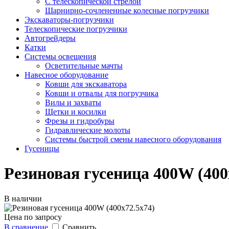
С телескопической стрелой
Шарнирно-сочлененные колесные погрузчики
Экскаваторы-погрузчики
Телескопические погрузчики
Автогрейдеры
Катки
Системы освещения
Осветительные мачты
Навесное оборудование
Ковши для экскаватора
Ковши и отвалы для погрузчика
Вилы и захваты
Щетки и косилки
Фрезы и гидробуры
Гидравлические молоты
Системы быстрой смены навесного оборудования
Гусеницы
Резиновая гусеница 400W (400
В наличии
Цена по запросу
В сравнение
Сравнить