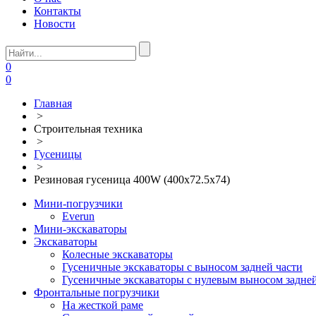
Контакты
Новости
0
0
Главная
>
Строительная техника
>
Гусеницы
>
Резиновая гусеница 400W (400х72.5х74)
Мини-погрузчики
Everun
Мини-экскаваторы
Экскаваторы
Колесные экскаваторы
Гусеничные экскаваторы с выносом задней части
Гусеничные экскаваторы с нулевым выносом задней
Фронтальные погрузчики
На жесткой раме