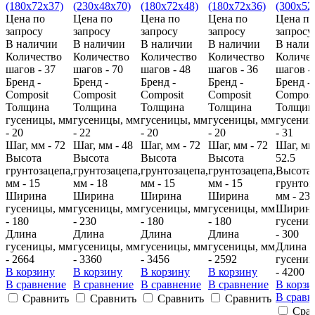
Цена по
Цена по
Цена по
Цена по
Цена по
запросу
запросу
запросу
запросу
запросу
В наличии
В наличии
В наличии
В наличии
В нали
Количество
Количество
Количество
Количество
Количес
шагов - 37
шагов - 70
шагов - 48
шагов - 36
шагов -
Бренд -
Бренд -
Бренд -
Бренд -
Бренд -
Composit
Composit
Composit
Composit
Composi
Толщина
Толщина
Толщина
Толщина
Толщин
гусеницы, мм
гусеницы, мм
гусеницы, мм
гусеницы, мм
гусениц
- 20
- 22
- 20
- 20
- 31
Шаг, мм - 72
Шаг, мм - 48
Шаг, мм - 72
Шаг, мм - 72
Шаг, мм
Высота
Высота
Высота
Высота
52.5
грунтозацепа,
грунтозацепа,
грунтозацепа,
грунтозацепа,
Высота
мм - 15
мм - 18
мм - 15
мм - 15
грунтоз
Ширина
Ширина
Ширина
Ширина
мм - 23
гусеницы, мм
гусеницы, мм
гусеницы, мм
гусеницы, мм
Ширин
- 180
- 230
- 180
- 180
гусениц
Длина
Длина
Длина
Длина
- 300
гусеницы, мм
гусеницы, мм
гусеницы, мм
гусеницы, мм
Длина
- 2664
- 3360
- 3456
- 2592
гусениц
В корзину
В корзину
В корзину
В корзину
- 4200
В сравнение
В сравнение
В сравнение
В сравнение
В корзи
В сравн
Сравнить
Сравнить
Сравнить
Сравнить
Сра