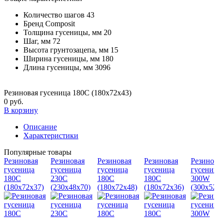
Количество шагов
43
Бренд
Composit
Толщина гусеницы, мм
20
Шаг, мм
72
Высота грунтозацепа, мм
15
Ширина гусеницы, мм
180
Длина гусеницы, мм
3096
Резиновая гусеница 180С (180х72х43)
0 руб.
В корзину
Описание
Характеристики
Популярные товары
Резиновая
Резиновая
Резиновая
Резиновая
Резинов
гусеница
гусеница
гусеница
гусеница
гусениц
180С
230C
180С
180С
300W
(180х72х37)
(230х48х70)
(180х72х48)
(180х72х36)
(300х52