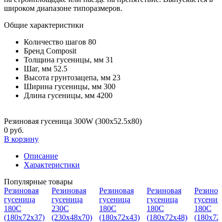
широком диапазоне типоразмеров.
Общие характеристики
Количество шагов
80
Бренд
Composit
Толщина гусеницы, мм
31
Шаг, мм
52.5
Высота грунтозацепа, мм
23
Ширина гусеницы, мм
300
Длина гусеницы, мм
4200
Резиновая гусеница 300W (300х52.5х80)
0 руб.
В корзину
Описание
Характеристики
Популярные товары
Резиновая
Резиновая
Резиновая
Резиновая
Резинов
гусеница
гусеница
гусеница
гусеница
гусениц
180С
230C
180С
180С
180С
(180х72х37)
(230х48х70)
(180х72х43)
(180х72х48)
(180х72