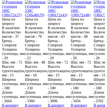
Цена по
Цена по
Цена по
Цена по
Цена по
запросу
запросу
запросу
запросу
запросу
В наличии
В наличии
В наличии
В наличии
В нали
Количество
Количество
Количество
Количество
Количес
шагов - 37
шагов - 70
шагов - 43
шагов - 48
шагов -
Бренд -
Бренд -
Бренд -
Бренд -
Бренд -
Composit
Composit
Composit
Composit
Composi
Толщина
Толщина
Толщина
Толщина
Толщин
гусеницы, мм
гусеницы, мм
гусеницы, мм
гусеницы, мм
гусениц
- 20
- 22
- 20
- 20
- 20
Шаг, мм - 72
Шаг, мм - 48
Шаг, мм - 72
Шаг, мм - 72
Шаг, мм
Высота
Высота
Высота
Высота
Высота
грунтозацепа,
грунтозацепа,
грунтозацепа,
грунтозацепа,
грунтоз
мм - 15
мм - 18
мм - 15
мм - 15
мм - 15
Ширина
Ширина
Ширина
Ширина
Ширин
гусеницы, мм
гусеницы, мм
гусеницы, мм
гусеницы, мм
гусениц
- 180
- 230
- 180
- 180
- 180
Длина
Длина
Длина
Длина
Длина
гусеницы, мм
гусеницы, мм
гусеницы, мм
гусеницы, мм
гусениц
- 2664
- 3360
- 3096
- 3456
- 2592
В корзину
В корзину
В корзину
В корзину
В корзи